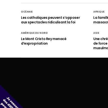
OCÉANIE
AFRIQUE
Les catholiques peuvent s’opposer
La famil
aux spectacles ridiculisant la foi
massac
AMÉRIQUE DU NORD
ASIE
Le Mont Cristo Rey menacé
Une chré
d’expropriation
de force
musulm