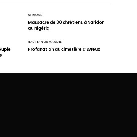
AFRIQUE
é
Massacre de 30 chrétiens à Naridon
au Nigéria
HAUTE-NORMANDIE
ouple
Profanation au cimetière d’Evreux
e