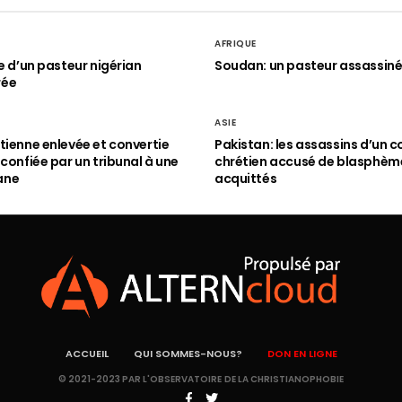
AFRIQUE
le d’un pasteur nigérian
Soudan: un pasteur assassin
rée
ASIE
tienne enlevée et convertie
Pakistan: les assassins d’un c
 confiée par un tribunal à une
chrétien accusé de blasphèm
ane
acquittés
ACCUEIL
QUI SOMMES-NOUS?
DON EN LIGNE
© 2021-2023 PAR L'OBSERVATOIRE DE LA CHRISTIANOPHOBIE