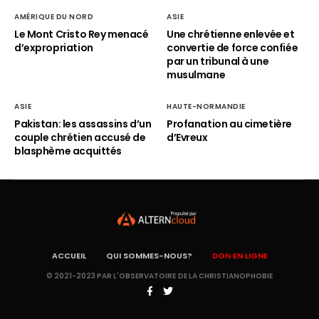
AMÉRIQUE DU NORD
ASIE
Le Mont Cristo Rey menacé
Une chrétienne enlevée et
d’expropriation
convertie de force confiée
par un tribunal à une
musulmane
ASIE
HAUTE-NORMANDIE
Pakistan: les assassins d’un
Profanation au cimetière
couple chrétien accusé de
d’Evreux
blasphème acquittés
ACCUEIL
QUI SOMMES-NOUS?
DON EN LIGNE
© 2021-2023 PAR L'OBSERVATOIRE DE LA CHRISTIANOPHOBIE