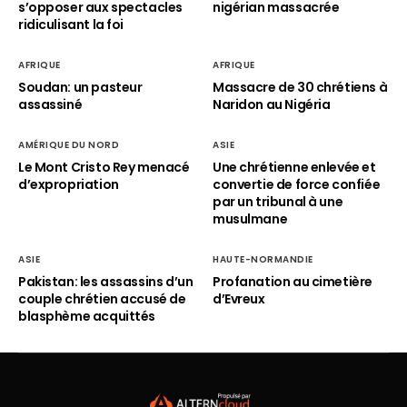
s’opposer aux spectacles
nigérian massacrée
ridiculisant la foi
AFRIQUE
AFRIQUE
Soudan: un pasteur
Massacre de 30 chrétiens à
assassiné
Naridon au Nigéria
AMÉRIQUE DU NORD
ASIE
Le Mont Cristo Rey menacé
Une chrétienne enlevée et
d’expropriation
convertie de force confiée
par un tribunal à une
musulmane
ASIE
HAUTE-NORMANDIE
Pakistan: les assassins d’un
Profanation au cimetière
couple chrétien accusé de
d’Evreux
blasphème acquittés