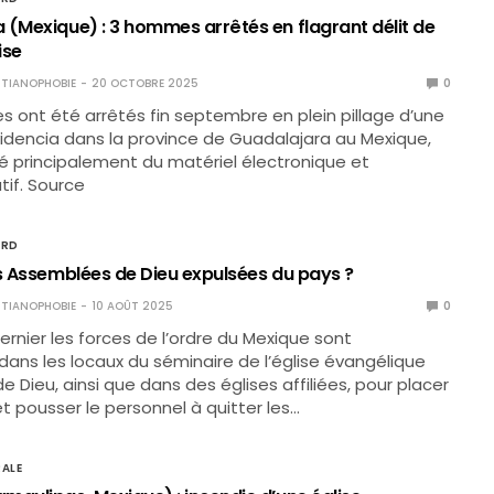
 (Mexique) : 3 hommes arrêtés en flagrant délit de
ise
TIANOPHOBIE
20 OCTOBRE 2025
0
 ont été arrêtés fin septembre en plein pillage d’une
videncia dans la province de Guadalajara au Mexique,
olé principalement du matériel électronique et
tif. Source
ORD
es Assemblées de Dieu expulsées du pays ?
TIANOPHOBIE
10 AOÛT 2025
0
 dernier les forces de l’ordre du Mexique sont
dans les locaux du séminaire de l’église évangélique
 Dieu, ainsi que dans des églises affiliées, pour placer
et pousser le personnel à quitter les…
ALE