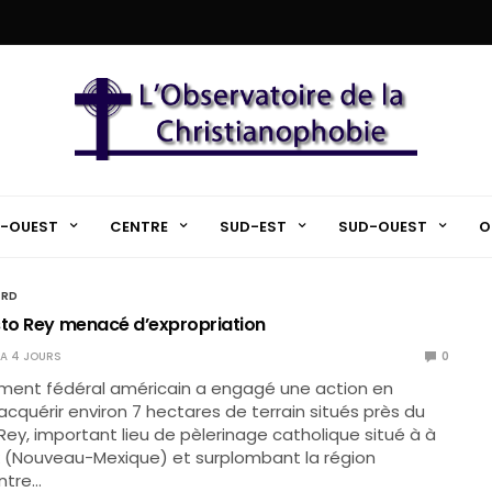
-OUEST
CENTRE
SUD-EST
SUD-OUEST
O
ORD
sto Rey menacé d’expropriation
Y A 4 JOURS
0
ment fédéral américain a engagé une action en
 acquérir environ 7 hectares de terrain situés près du
Rey, important lieu de pèlerinage catholique situé à à
k (Nouveau-Mexique) et surplombant la région
entre…