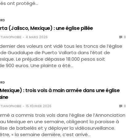
cés ont protégé…
ORD
rta (Jalisco, Mexique) : une église pillée
TIANOPHOBIE
4 MARS 2026
0
 dernier des voleurs ont vidé tous les troncs de l’église
de Guadalupe de Puerto Vallarta dans l’état de
exique. Le préjudice dépasse 18.000 pesos soit
 de 900 euros. Une plainte a été…
ORD
Mexique) : trois vols à main armée dans une église
aine
TIANOPHOBIE
15 FÉVRIER 2026
0
é a commis trois vols dans l’église de l’Annonciation
au Mexique en une semaine, obligeant la paroisse à
lise de barbelés et y déployer la vidéosurveillance.
être, « la semaine dernière, c’est arrivé…