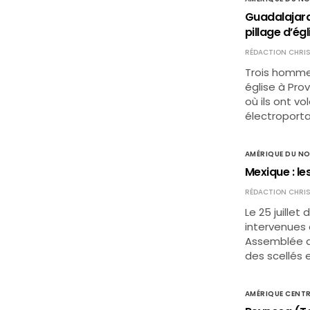
Guadalajara
pillage d’égl
RÉDACTION CHRIS
Trois hommes
église à Pro
où ils ont v
électroporta
AMÉRIQUE DU N
Mexique : l
RÉDACTION CHRIS
Le 25 juillet
intervenues 
Assemblée de
des scellés 
AMÉRIQUE CENTR