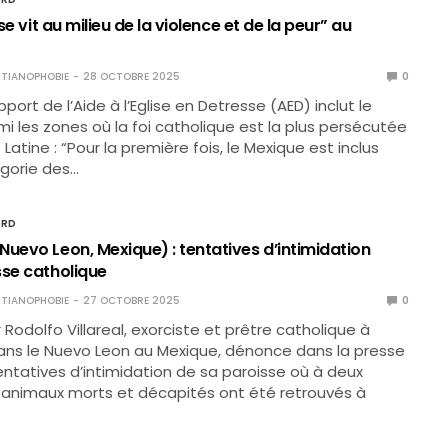
 se vit au milieu de la violence et de la peur” au
TIANOPHOBIE
28 OCTOBRE 2025
0
pport de l’Aide à l’Eglise en Detresse (AED) inclut le
i les zones où la foi catholique est la plus persécutée
atine : “Pour la première fois, le Mexique est inclus
égorie des…
ORD
Nuevo Leon, Mexique) : tentatives d’intimidation
sse catholique
TIANOPHOBIE
27 OCTOBRE 2025
0
Rodolfo Villareal, exorciste et prêtre catholique à
ans le Nuevo Leon au Mexique, dénonce dans la presse
entatives d’intimidation de sa paroisse où à deux
 animaux morts et décapités ont été retrouvés à