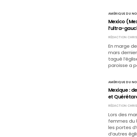
AMÉRIQUE DU N
Mexico (Mexi
l’ultra-gau
RÉDACTION CHRIS
En marge de
mars dernie
tagué l’églis
paroisse a p
AMÉRIQUE DU N
Mexique : d
et Quérétar
RÉDACTION CHRIS
Lors des man
femmes du 8
les portes d
d’autres égl