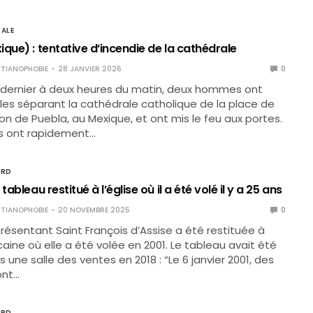
ALE
que) : tentative d’incendie de la cathédrale
TIANOPHOBIE
28 JANVIER 2026
0
r dernier à deux heures du matin, deux hommes ont
illes séparant la cathédrale catholique de la place de
ion de Puebla, au Mexique, et ont mis le feu aux portes.
s ont rapidement…
ORD
tableau restitué à l’église où il a été volé il y a 25 ans
TIANOPHOBIE
20 NOVEMBRE 2025
0
présentant Saint François d’Assise a été restituée à
caine où elle a été volée en 2001. Le tableau avait été
s une salle des ventes en 2018 : “Le 6 janvier 2001, des
ont…
ORD