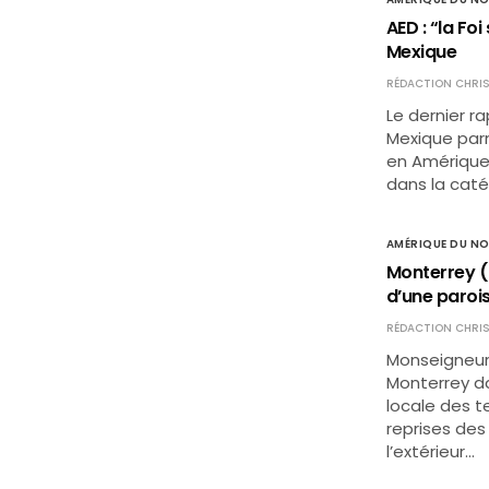
AED : “la Foi
Mexique
RÉDACTION CHRIS
Le dernier ra
Mexique parm
en Amérique L
dans la cat
AMÉRIQUE DU N
Monterrey (
d’une paroi
RÉDACTION CHRIS
Monseigneur 
Monterrey d
locale des t
reprises des
l’extérieur…