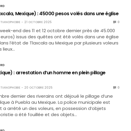
ORD
axcala, Mexique) : 45000 pesos volés dans une église
TIANOPHOBIE
21 OCTOBRE 2025
0
week-end des 11 et 12 octobre dernier près de 45.000
euros) issus des quêtes ont été volés dans une église
ans l’état de Tlaxcala au Mexique par plusieurs voleurs
s lieux…
ORD
que) : arrestation d’un homme en plein pillage
TIANOPHOBIE
20 OCTOBRE 2025
0
bre dernier des riverains ont déjoué le pillage d’une
lique à Puebla au Mexique. La police municipale est
t a arrêté un des voleurs, en possession d’objets
cristie a été fouillée et des objets…
ORD