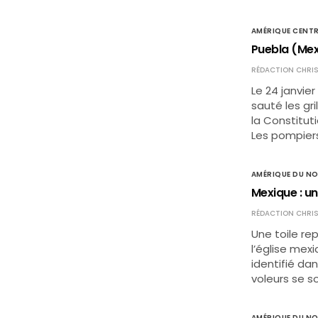
AMÉRIQUE CENTR
Puebla (Mexi
RÉDACTION CHRIS
Le 24 janvie
sauté les gr
la Constitut
Les pompier
AMÉRIQUE DU N
Mexique : un 
RÉDACTION CHRIS
Une toile re
l’église mexi
identifié dan
voleurs se s
AMÉRIQUE DU N