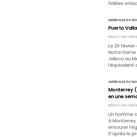
fidèles enla
AMÉRIQUE DU N
Puerto Valla
RÉDACTION CHRIS
Le 20 février
Notre Dame 
Jalisco au M
l’équivalent
AMÉRIQUE DU N
Monterrey (
en une sem
RÉDACTION CHRIS
Un homme arm
à Monterrey 
entourer l’ég
D’après le pr