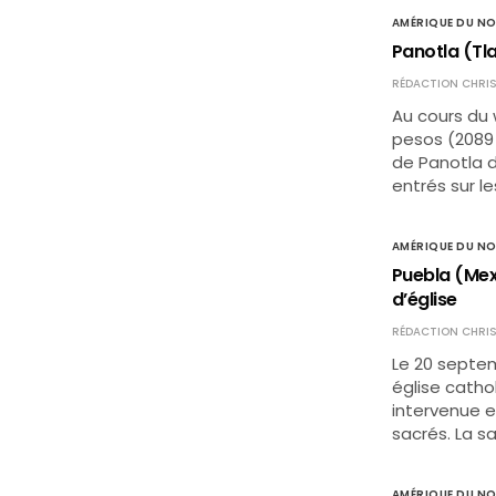
AMÉRIQUE DU N
Panotla (Tl
RÉDACTION CHRIS
Au cours du 
pesos (2089 
de Panotla d
entrés sur le
AMÉRIQUE DU N
Puebla (Mexi
d’église
RÉDACTION CHRIS
Le 20 septem
église catho
intervenue e
sacrés. La sa
AMÉRIQUE DU N