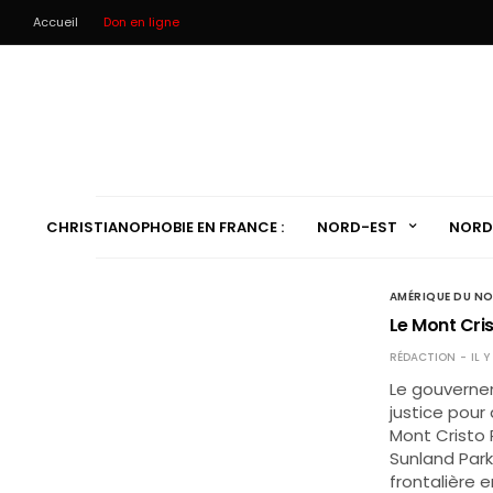
Accueil
Don en ligne
CHRISTIANOPHOBIE EN FRANCE :
NORD-EST
NORD
AMÉRIQUE DU N
Le Mont Cri
RÉDACTION
IL 
Le gouverne
justice pour
Mont Cristo 
Sunland Par
frontalière 