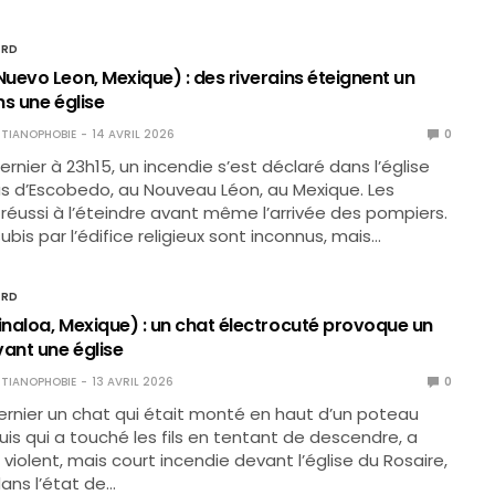
ORD
uevo Leon, Mexique) : des riverains éteignent un
s une église
TIANOPHOBIE
14 AVRIL 2026
0
rnier à 23h15, un incendie s’est déclaré dans l’église
s d’Escobedo, au Nouveau Léon, au Mexique. Les
t réussi à l’éteindre avant même l’arrivée des pompiers.
bis par l’édifice religieux sont inconnus, mais…
ORD
naloa, Mexique) : un chat électrocuté provoque un
vant une église
TIANOPHOBIE
13 AVRIL 2026
0
ernier un chat qui était monté en haut d’un poteau
puis qui a touché les fils en tentant de descendre, a
violent, mais court incendie devant l’église du Rosaire,
ans l’état de…