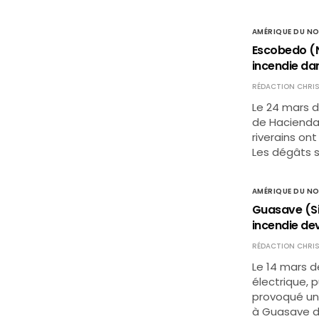
AMÉRIQUE DU N
Escobedo (N
incendie dan
RÉDACTION CHRIS
Le 24 mars de
de Hacienda
riverains on
Les dégâts su
AMÉRIQUE DU N
Guasave (Si
incendie de
RÉDACTION CHRIS
Le 14 mars d
électrique, 
provoqué un 
à Guasave d