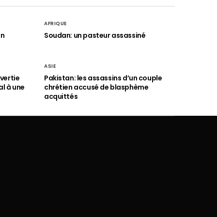
AFRIQUE
an
Soudan: un pasteur assassiné
ASIE
vertie
Pakistan: les assassins d’un couple
al à une
chrétien accusé de blasphème
acquittés