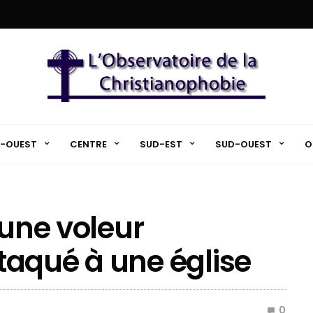
-OUEST
CENTRE
SUD-EST
SUD-OUEST
O
eune voleur
ttaqué à une église
0