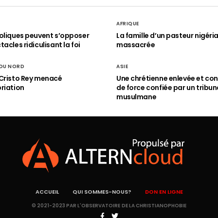
AFRIQUE
oliques peuvent s’opposer
La famille d’un pasteur nigéri
acles ridiculisant la foi
massacrée
 DU NORD
ASIE
Cristo Rey menacé
Une chrétienne enlevée et con
riation
de force confiée par un tribun
musulmane
ACCUEIL
QUI SOMMES-NOUS?
DON EN LIGNE
© 2021-2023 PAR L'OBSERVATOIRE DE LA CHRISTIANOPHOBIE