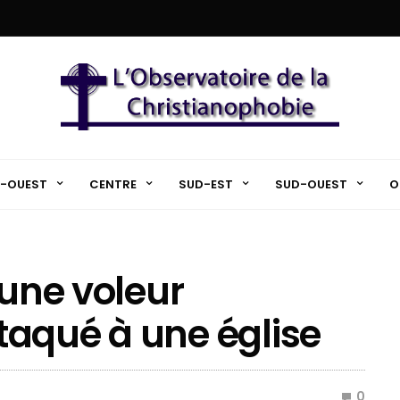
-OUEST
CENTRE
SUD-EST
SUD-OUEST
O
eune voleur
ttaqué à une église
0