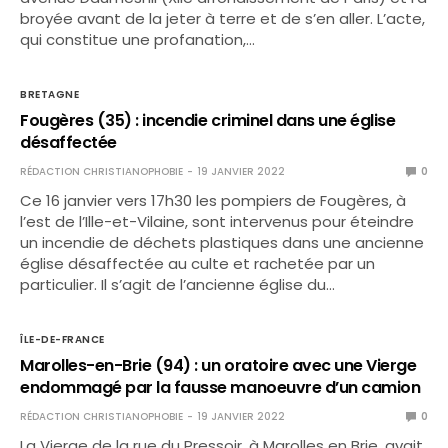
broyée avant de la jeter à terre et de s’en aller. L’acte,
qui constitue une profanation,…
BRETAGNE
Fougères (35) : incendie criminel dans une église
désaffectée
RÉDACTION CHRISTIANOPHOBIE
19 JANVIER 2022
0
Ce 16 janvier vers 17h30 les pompiers de Fougères, à
l’est de l’Ille-et-Vilaine, sont intervenus pour éteindre
un incendie de déchets plastiques dans une ancienne
église désaffectée au culte et rachetée par un
particulier. Il s’agit de l’ancienne église du…
ÎLE-DE-FRANCE
Marolles-en-Brie (94) : un oratoire avec une Vierge
endommagé par la fausse manoeuvre d’un camion
RÉDACTION CHRISTIANOPHOBIE
19 JANVIER 2022
0
La Vierge de la rue du Pressoir, à Marolles en Brie, avait