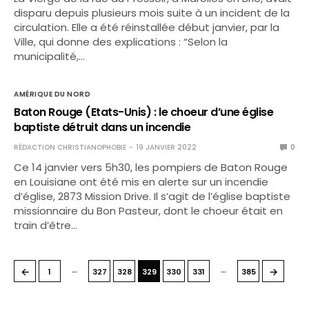
disparu depuis plusieurs mois suite à un incident de la
circulation. Elle a été réinstallée début janvier, par la
Ville, qui donne des explications : “Selon la
municipalité,…
AMÉRIQUE DU NORD
Baton Rouge (Etats-Unis) : le choeur d’une église
baptiste détruit dans un incendie
RÉDACTION CHRISTIANOPHOBIE
19 JANVIER 2022
0
Ce 14 janvier vers 5h30, les pompiers de Baton Rouge
en Louisiane ont été mis en alerte sur un incendie
d’église, 2873 Mission Drive. Il s’agit de l’église baptiste
missionnaire du Bon Pasteur, dont le choeur était en
train d’être…
…
…
←
→
1
327
328
329
330
331
385