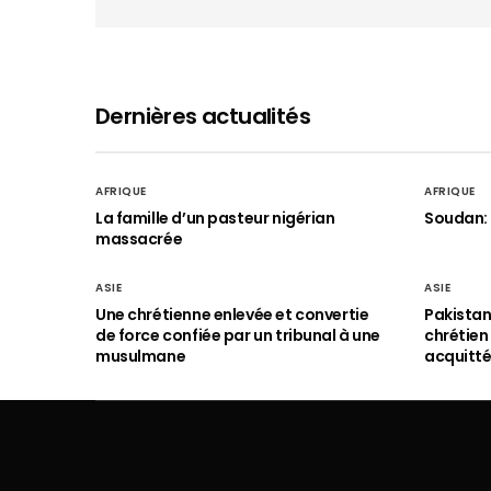
Dernières actualités
AFRIQUE
AFRIQUE
La famille d’un pasteur nigérian
Soudan: 
massacrée
ASIE
ASIE
Une chrétienne enlevée et convertie
Pakistan
de force confiée par un tribunal à une
chrétie
musulmane
acquitt