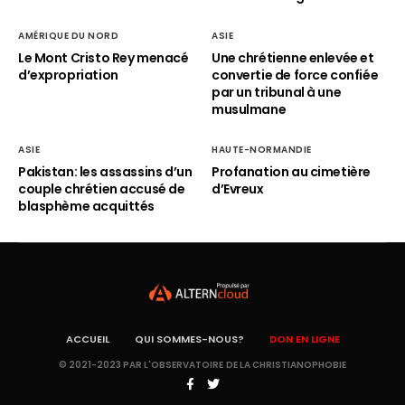
AMÉRIQUE DU NORD
ASIE
Le Mont Cristo Rey menacé
Une chrétienne enlevée et
d’expropriation
convertie de force confiée
par un tribunal à une
musulmane
ASIE
HAUTE-NORMANDIE
Pakistan: les assassins d’un
Profanation au cimetière
couple chrétien accusé de
d’Evreux
blasphème acquittés
ACCUEIL
QUI SOMMES-NOUS?
DON EN LIGNE
© 2021-2023 PAR L'OBSERVATOIRE DE LA CHRISTIANOPHOBIE