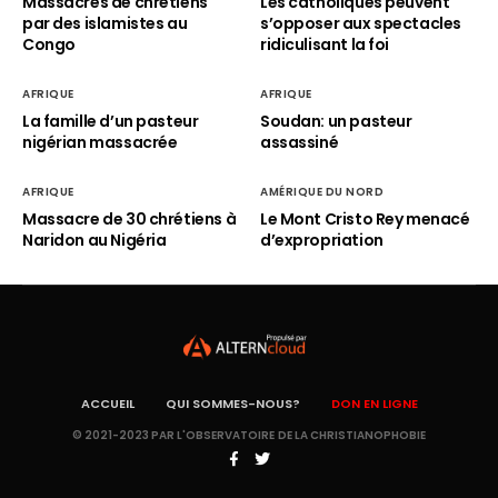
Massacres de chrétiens
Les catholiques peuvent
par des islamistes au
s’opposer aux spectacles
Congo
ridiculisant la foi
AFRIQUE
AFRIQUE
La famille d’un pasteur
Soudan: un pasteur
nigérian massacrée
assassiné
AFRIQUE
AMÉRIQUE DU NORD
Massacre de 30 chrétiens à
Le Mont Cristo Rey menacé
Naridon au Nigéria
d’expropriation
ACCUEIL
QUI SOMMES-NOUS?
DON EN LIGNE
© 2021-2023 PAR L'OBSERVATOIRE DE LA CHRISTIANOPHOBIE