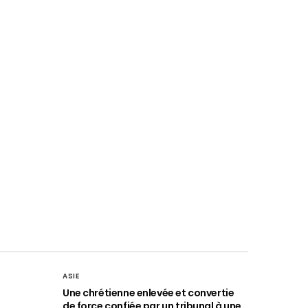
ASIE
Une chrétienne enlevée et convertie
de force confiée par un tribunal à une