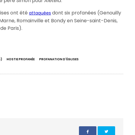
i le père Simon pour
Aleteia
.
lises ont été
dont six profanées (Genouilly
attaquées
e Marne, Romainville et Bondy en Seine-saint-Denis,
de Paris).
S)
HOSTIE PROFANÉE
PROFANATION D'ÉGLISES