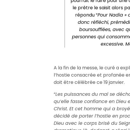
pourrait le faire pour une 
le prêtre le saisit alors p
répondu “
Pour Nadia » a
donc réfléchi, prémédi
boursoufflées, avec q
personnes qui consommen
excessive. M
A la fin de la messe, le curé a exp
l’hostie consacrée et profanée e
doit être célébrée ce 19 janvier.
“
Les puissances du mal se déchaî
qu’elle fasse confiance en Dieu e
Christ. Et cet homme qui a broyé l
décidé de porter l’hostie en pro
Dieu avec le corps brisé du Seig