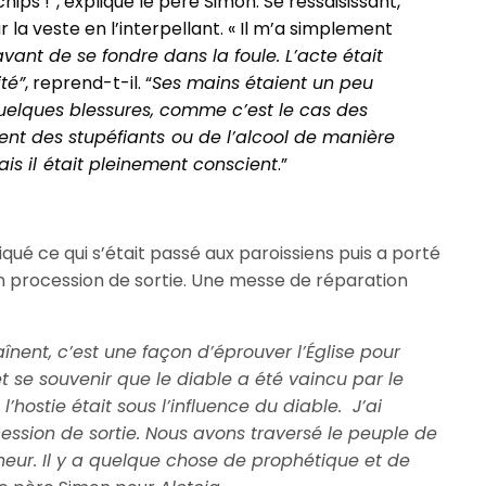
chips !”, explique le père Simon. Se ressaisissant,
ar la veste en l’interpellant. « Il m’a simplement
vant de se fondre dans la foule. L’acte était
té”
, reprend-t-il. “
Ses mains étaient un peu
uelques blessures, comme c’est le cas des
t des stupéfiants ou de l’alcool de manière
ais il était pleinement conscient
.”
liqué ce qui s’était passé aux paroissiens puis a porté
n procession de sortie. Une messe de réparation
nent, c’est une façon d’éprouver l’Église pour
t se souvenir que le diable a été vaincu par le
’hostie était sous l’influence du diable. J’ai
cession de sortie. Nous avons traversé le peuple de
neur. Il y a quelque chose de prophétique et de