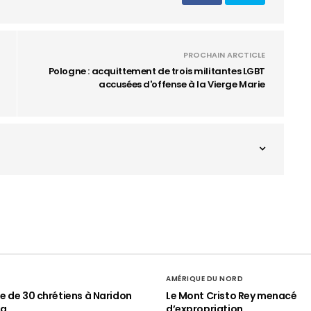
PROCHAIN ARCTICLE
Pologne : acquittement de trois militantes LGBT
accusées d'offense à la Vierge Marie
AMÉRIQUE DU NORD
 de 30 chrétiens à Naridon
Le Mont Cristo Rey menacé
ia
d’expropriation