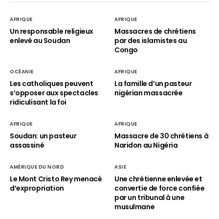
AFRIQUE
AFRIQUE
Un responsable religieux
Massacres de chrétiens
enlevé au Soudan
par des islamistes au
Congo
OCÉANIE
AFRIQUE
Les catholiques peuvent
La famille d’un pasteur
s’opposer aux spectacles
nigérian massacrée
ridiculisant la foi
AFRIQUE
AFRIQUE
Soudan: un pasteur
Massacre de 30 chrétiens à
assassiné
Naridon au Nigéria
AMÉRIQUE DU NORD
ASIE
Le Mont Cristo Rey menacé
Une chrétienne enlevée et
d’expropriation
convertie de force confiée
par un tribunal à une
musulmane