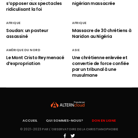
s’opposer aux spectacles
nigérian massacrée
ridiculisant la foi
AFRIQUE
AFRIQUE
Soudan: un pasteur
Massacre de 30 chrétiens à
assassiné
Naridon au Nigéria
AMÉRIQUE DU NORD
ASIE
Le Mont Cristo Rey menacé
Une chrétienne enlevée et
d’expropriation
convertie de force confiée
par un tribunal à une
musulmane
ACCUEIL
QUI SOMMES-NOUS?
DON EN LIGNE
© 2021-2023 PAR L'OBSERVATOIRE DE LA CHRISTIANOPHOBIE