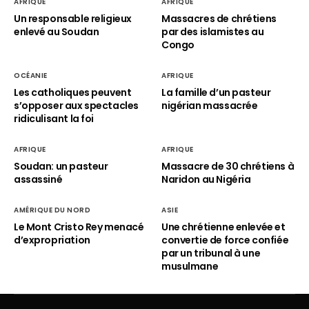
AFRIQUE
AFRIQUE
Un responsable religieux
Massacres de chrétiens
enlevé au Soudan
par des islamistes au
Congo
OCÉANIE
AFRIQUE
Les catholiques peuvent
La famille d’un pasteur
s’opposer aux spectacles
nigérian massacrée
ridiculisant la foi
AFRIQUE
AFRIQUE
Soudan: un pasteur
Massacre de 30 chrétiens à
assassiné
Naridon au Nigéria
AMÉRIQUE DU NORD
ASIE
Le Mont Cristo Rey menacé
Une chrétienne enlevée et
d’expropriation
convertie de force confiée
par un tribunal à une
musulmane