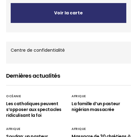
Voir la carte
Centre de confidentialité
Dernières actualités
OCÉANIE
AFRIQUE
Les catholiques peuvent
La famille d’un pasteur
s’opposer aux spectacles
nigérian massacrée
ridiculisant la foi
AFRIQUE
AFRIQUE
Soudan: un pasteur
Massacre de 30 chrétiens à