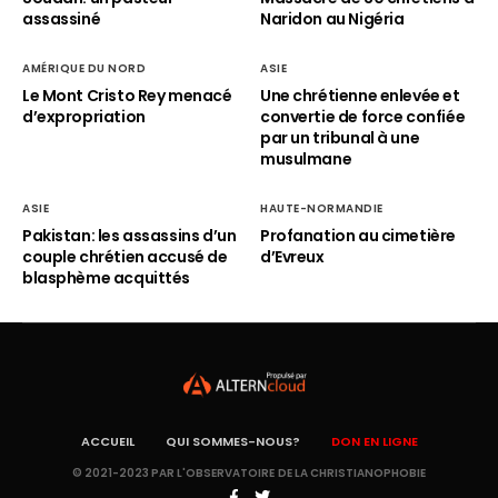
assassiné
Naridon au Nigéria
AMÉRIQUE DU NORD
ASIE
Le Mont Cristo Rey menacé
Une chrétienne enlevée et
d’expropriation
convertie de force confiée
par un tribunal à une
musulmane
ASIE
HAUTE-NORMANDIE
Pakistan: les assassins d’un
Profanation au cimetière
couple chrétien accusé de
d’Evreux
blasphème acquittés
ACCUEIL
QUI SOMMES-NOUS?
DON EN LIGNE
© 2021-2023 PAR L'OBSERVATOIRE DE LA CHRISTIANOPHOBIE