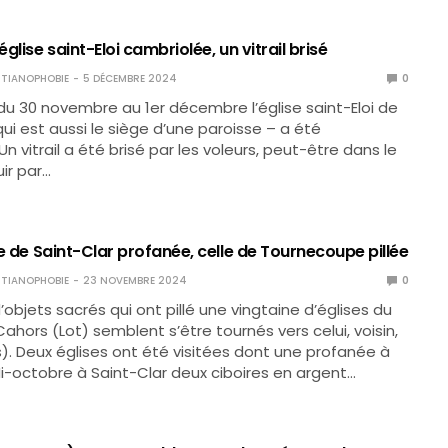
église saint-Eloi cambriolée, un vitrail brisé
TIANOPHOBIE
5 DÉCEMBRE 2024
0
 du 30 novembre au 1er décembre l’église saint-Eloi de
ui est aussi le siège d’une paroisse – a été
n vitrail a été brisé par les voleurs, peut-être dans le
ir par…
ise de Saint-Clar profanée, celle de Tournecoupe pillée
TIANOPHOBIE
23 NOVEMBRE 2024
0
’objets sacrés qui ont pillé une vingtaine d’églises du
ahors (Lot) semblent s’être tournés vers celui, voisin,
). Deux églises ont été visitées dont une profanée à
Mi-octobre à Saint-Clar deux ciboires en argent…