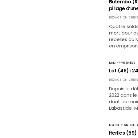
Butembo (RD
pillage d’un
RÉDACTION CHRIS
Quatre sold
mort pour avo
rebelles du
en emprisonn
MIDI-PYRÉNÉES
Lot (46) : 
RÉDACTION CHRIS
Depuis le dé
2022 dans le
dont au moin
Labastide-Mu
NORD-PAS-DE-C
Herlies (59) 