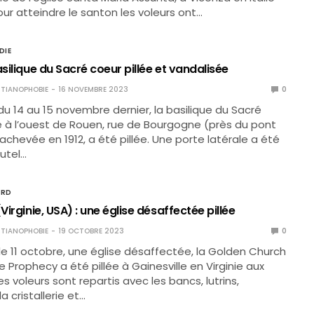
our atteindre le santon les voleurs ont…
DIE
asilique du Sacré coeur pillée et vandalisée
TIANOPHOBIE
16 NOVEMBRE 2023
0
 du 14 au 15 novembre dernier, la basilique du Sacré
e à l’ouest de Rouen, rue de Bourgogne (près du pont
achevée en 1912, a été pillée. Une porte latérale a été
autel…
ORD
(Virginie, USA) : une église désaffectée pillée
TIANOPHOBIE
19 OCTOBRE 2023
0
t le 11 octobre, une église désaffectée, la Golden Church
 Prophecy a été pillée à Gainesville en Virginie aux
es voleurs sont repartis avec les bancs, lutrins,
la cristallerie et…