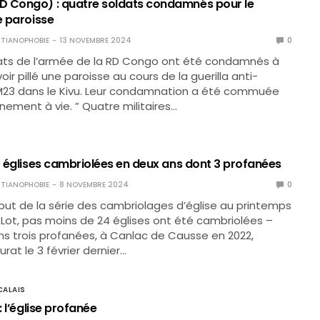
 Congo) : quatre soldats condamnés pour le
e paroisse
TIANOPHOBIE
13 NOVEMBRE 2024
0
ats de l’armée de la RD Congo ont été condamnés à
ir pillé une paroisse au cours de la guerilla anti-
 M23 dans le Kivu. Leur condamnation a été commuée
ement à vie. ” Quatre militaires…
24 églises cambriolées en deux ans dont 3 profanées
TIANOPHOBIE
8 NOVEMBRE 2024
0
but de la série des cambriolages d’église au printemps
 Lot, pas moins de 24 églises ont été cambriolées –
s trois profanées, à Canlac de Causse en 2022,
rat le 3 février dernier…
ALAIS
: l’église profanée