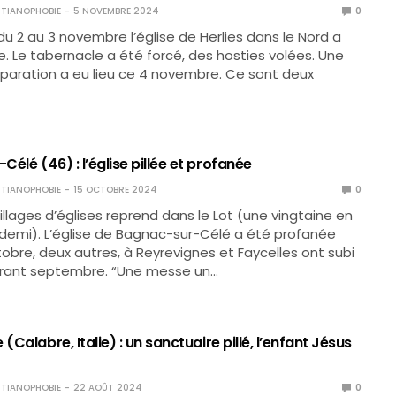
TIANOPHOBIE
5 NOVEMBRE 2024
0
 du 2 au 3 novembre l’église de Herlies dans le Nord a
. Le tabernacle a été forcé, des hosties volées. Une
paration a eu lieu ce 4 novembre. Ce sont deux
élé (46) : l’église pillée et profanée
TIANOPHOBIE
15 OCTOBRE 2024
0
illages d’églises reprend dans le Lot (une vingtaine en
demi). L’église de Bagnac-sur-Célé a été profanée
tobre, deux autres, à Reyrevignes et Faycelles ont subi
urant septembre. “Une messe un…
(Calabre, Italie) : un sanctuaire pillé, l’enfant Jésus
TIANOPHOBIE
22 AOÛT 2024
0