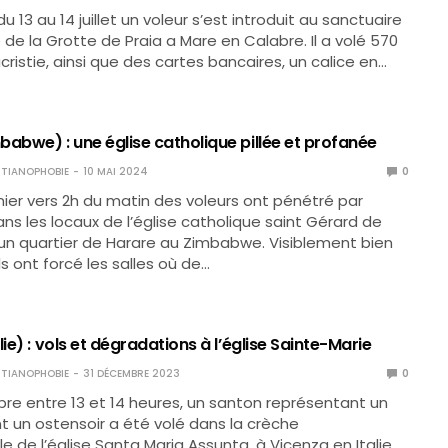
du 13 au 14 juillet un voleur s’est introduit au sanctuaire
e la Grotte de Praia a Mare en Calabre. Il a volé 570
cristie, ainsi que des cartes bancaires, un calice en…
abwe) : une église catholique pillée et profanée
TIANOPHOBIE
10 MAI 2024
0
nier vers 2h du matin des voleurs ont pénétré par
ans les locaux de l’église catholique saint Gérard de
un quartier de Harare au Zimbabwe. Visiblement bien
ls ont forcé les salles où de…
lie) : vols et dégradations à l’église Sainte-Marie
TIANOPHOBIE
31 DÉCEMBRE 2023
0
re entre 13 et 14 heures, un santon représentant un
t un ostensoir a été volé dans la crèche
de l’église Santa Maria Assunta, à Vicenza en Italie