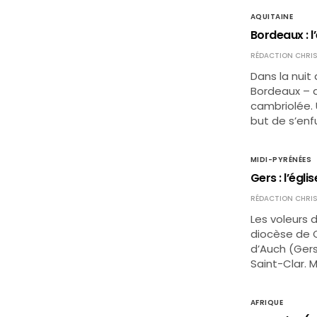
AQUITAINE
Bordeaux : l’
RÉDACTION CHRIS
Dans la nuit
Bordeaux – q
cambriolée. U
but de s’enfu
MIDI-PYRÉNÉES
Gers : l’égl
RÉDACTION CHRIS
Les voleurs d
diocèse de C
d’Auch (Gers
Saint-Clar. 
AFRIQUE