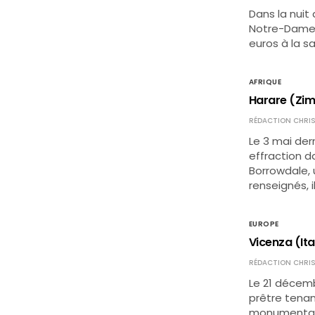
Dans la nuit 
Notre-Dame d
euros à la sa
AFRIQUE
Harare (Zimb
RÉDACTION CHRIS
Le 3 mai der
effraction d
Borrowdale, 
renseignés, i
EUROPE
Vicenza (Ita
RÉDACTION CHRIS
Le 21 décemb
prêtre tenan
monumentale 