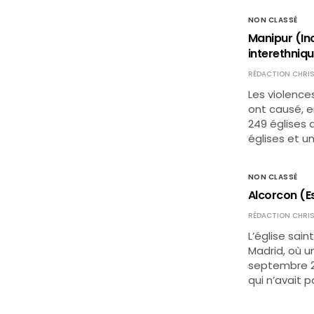
NON CLASSÉ
Manipur (Ind
interethniq
RÉDACTION CHRIS
Les violences
ont causé, 
249 églises 
églises et u
NON CLASSÉ
Alcorcon (Es
RÉDACTION CHRIS
L’église sai
Madrid, où u
septembre 20
qui n’avait 