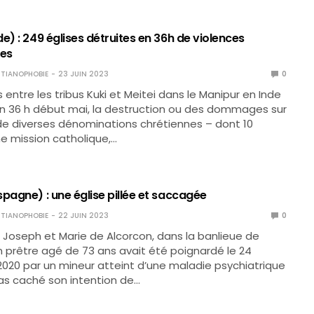
e) : 249 églises détruites en 36h de violences
ues
TIANOPHOBIE
23 JUIN 2023
0
 entre les tribus Kuki et Meitei dans le Manipur en Inde
en 36 h début mai, la destruction ou des dommages sur
de diverses dénominations chrétiennes – dont 10
ne mission catholique,…
pagne) : une église pillée et saccagée
TIANOPHOBIE
22 JUIN 2023
0
nt Joseph et Marie de Alcorcon, dans la banlieue de
n prêtre agé de 73 ans avait été poignardé le 24
20 par un mineur atteint d’une maladie psychiatrique
pas caché son intention de…