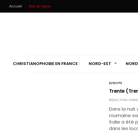
Accueil
Don en ligne
CHRISTIANOPHOBIE EN FRANCE :
NORD-EST
NORD
EUROPE
Trente (Tren
RÉDACTION CHRIS
Dans la nuit
roumaine sa
Italie a été 
dans les loc