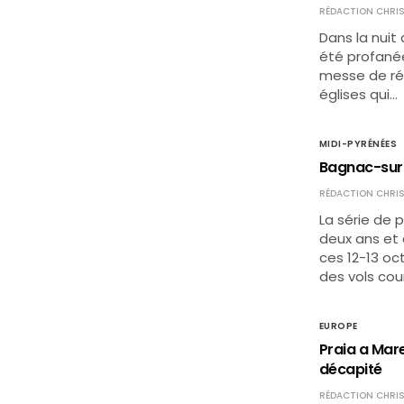
RÉDACTION CHRIS
Dans la nuit
été profanée
messe de ré
églises qui…
MIDI-PYRÉNÉES
Bagnac-sur-C
RÉDACTION CHRIS
La série de p
deux ans et 
ces 12-13 oc
des vols co
EUROPE
Praia a Mare 
décapité
RÉDACTION CHRIS