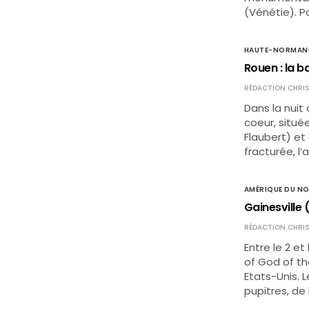
(Vénétie). P
HAUTE-NORMAN
Rouen : la b
RÉDACTION CHRIS
Dans la nuit
coeur, situé
Flaubert) et 
fracturée, l’
AMÉRIQUE DU N
Gainesville 
RÉDACTION CHRIS
Entre le 2 e
of God of the
Etats-Unis. L
pupitres, de 