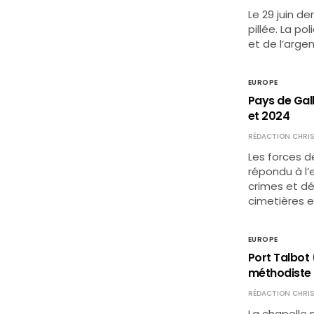
Le 29 juin d
pillée. La p
et de l’argen
EUROPE
Pays de Gall
et 2024
RÉDACTION CHRIS
Les forces d
répondu à l’
crimes et dél
cimetières e
EUROPE
Port Talbot 
méthodiste
RÉDACTION CHRIS
La chapelle 