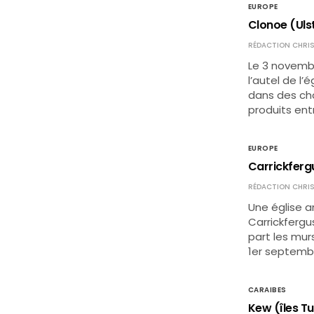
EUROPE
Clonoe (Ulst
RÉDACTION CHRIS
Le 3 novembr
l’autel de l’
dans des cha
produits ent
EUROPE
Carrickfergu
RÉDACTION CHRIS
Une église a
Carrickfergu
part les murs
1er septembr
CARAIBES
Kew (îles Tu