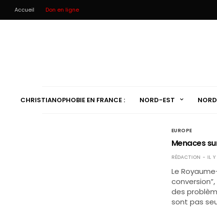
Accueil
Don en ligne
CHRISTIANOPHOBIE EN FRANCE :
NORD-EST
NORD
EUROPE
Menaces sur
RÉDACTION
IL Y
Le Royaume-U
conversion”, 
des problème
sont pas seu