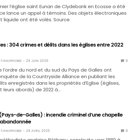
ernier l’église saint Eunan de Clydebank en Ecosse a été
olice lance un appel à témoins. Des objets électroniques
t liquide ont été volés. Source
es : 304 crimes et délits dans les églises entre 2022
TIANOPHOBIE
29 JUIN 2025
0
e l’ordre du nord et du sud du Pays de Galles ont
enquête de la Countryside Alliance en publiant les
its enregistrés dans les propriétés d’Eglise (églises,
t leurs abords) de 2022 à…
(Pays-de-Galles) : incendie criminel d’une chapelle
 abandonnée
TIANOPHOBIE
29 AVRIL 2025
0
méthodiste anglaise Béthany, construite vers 1880 à