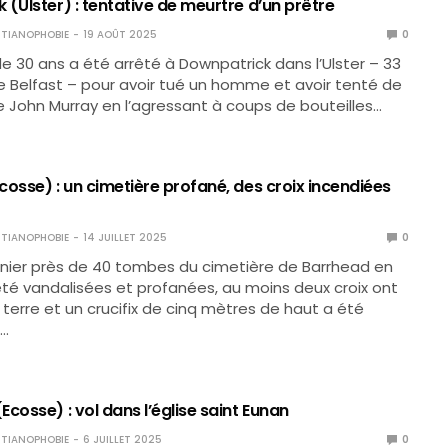
(Ulster) : tentative de meurtre d’un prêtre
TIANOPHOBIE
19 AOÛT 2025
0
30 ans a été arrêté à Downpatrick dans l’Ulster – 33
 Belfast – pour avoir tué un homme et avoir tenté de
re John Murray en l’agressant à coups de bouteilles…
osse) : un cimetière profané, des croix incendiées
TIANOPHOBIE
14 JUILLET 2025
0
ernier près de 40 tombes du cimetière de Barrhead en
té vandalisées et profanées, au moins deux croix ont
 terre et un crucifix de cinq mètres de haut a été
s…
cosse) : vol dans l’église saint Eunan
TIANOPHOBIE
6 JUILLET 2025
0