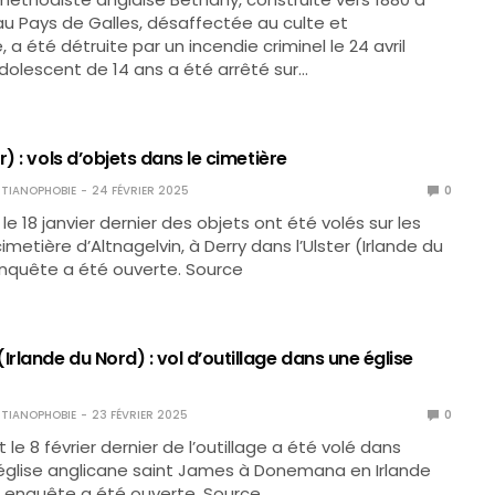
au Pays de Galles, désaffectée au culte et
a été détruite par un incendie criminel le 24 avril
adolescent de 14 ans a été arrêté sur…
r) : vols d’objets dans le cimetière
TIANOPHOBIE
24 FÉVRIER 2025
0
t le 18 janvier dernier des objets ont été volés sur les
metière d’Altnagelvin, à Derry dans l’Ulster (Irlande du
nquête a été ouverte. Source
lande du Nord) : vol d’outillage dans une église
TIANOPHOBIE
23 FÉVRIER 2025
0
et le 8 février dernier de l’outillage a été volé dans
l’église anglicane saint James à Donemana en Irlande
 enquête a été ouverte. Source