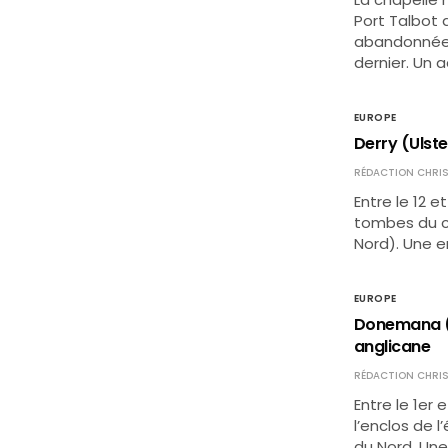
Port Talbot 
abandonnée, 
dernier. Un 
EUROPE
Derry (Ulste
RÉDACTION CHRIS
Entre le 12 e
tombes du ci
Nord). Une e
EUROPE
Donemana (Ir
anglicane
RÉDACTION CHRIS
Entre le 1er 
l’enclos de 
du Nord. Une