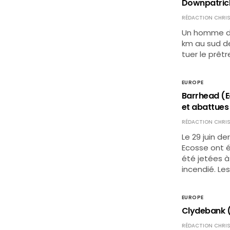
Downpatrick 
RÉDACTION CHRIS
Un homme de 
km au sud de
tuer le prêt
EUROPE
Barrhead (Ec
et abattues
RÉDACTION CHRIS
Le 29 juin d
Ecosse ont é
été jetées à
incendié. Le
EUROPE
Clydebank (E
RÉDACTION CHRIS