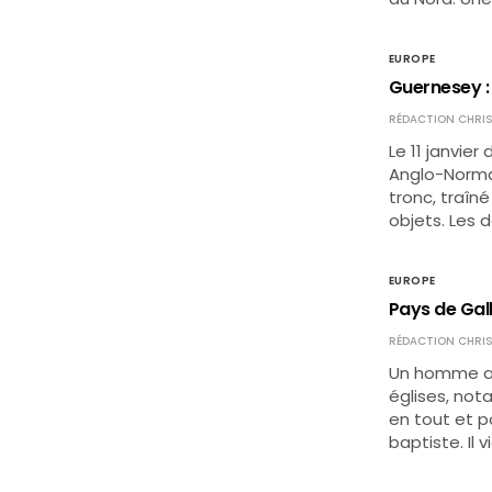
EUROPE
Guernesey : l
RÉDACTION CHRIS
Le 11 janvier
Anglo-Norman
tronc, traîné
objets. Les 
EUROPE
Pays de Gal
RÉDACTION CHRIS
Un homme a 
églises, not
en tout et p
baptiste. Il v