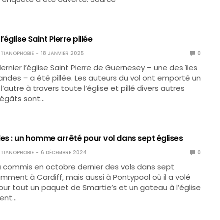
’église Saint Pierre pillée
TIANOPHOBIE
18 JANVIER 2025
0
 dernier l’église Saint Pierre de Guernesey – une des îles
des – a été pillée. Les auteurs du vol ont emporté un
 l’autre à travers toute l’église et pillé divers autres
dégâts sont…
les : un homme arrêté pour vol dans sept églises
TIANOPHOBIE
6 DÉCEMBRE 2024
0
commis en octobre dernier des vols dans sept
amment à Cardiff, mais aussi à Pontypool où il a volé
our tout un paquet de Smartie’s et un gateau à l’église
ient…