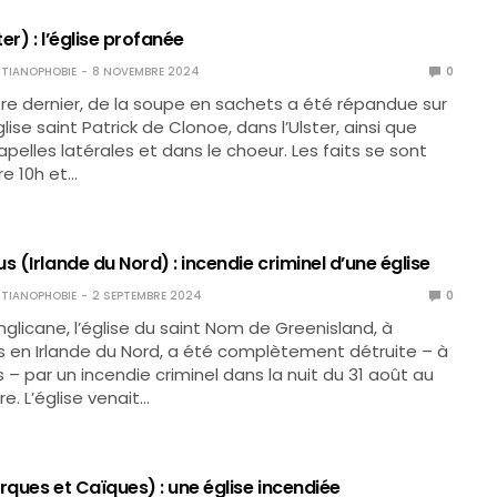
er) : l’église profanée
TIANOPHOBIE
8 NOVEMBRE 2024
0
e dernier, de la soupe en sachets a été répandue sur
église saint Patrick de Clonoe, dans l’Ulster, ainsi que
pelles latérales et dans le choeur. Les faits se sont
re 10h et…
s (Irlande du Nord) : incendie criminel d’une église
TIANOPHOBIE
2 SEPTEMBRE 2024
0
nglicane, l’église du saint Nom de Greenisland, à
s en Irlande du Nord, a été complètement détruite – à
 – par un incendie criminel dans la nuit du 31 août au
e. L’église venait…
rques et Caïques) : une église incendiée