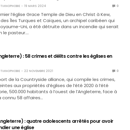
TIANOPHOBIE
19 MARS 2024
0
rnier l’église Grace Temple de Dieu en Christ à Kew,
 des Îles Turques et Caïques, un archipel caribéen qui
yaume-Uni, a été détruite dans un incendie qui serait
n le pasteur.…
leterre) : 58 crimes et délits contre les églises en
TIANOPHOBIE
22 NOVEMBRE 2021
0
ort de la Countryside alliance, qui compile les crimes,
eintes aux propriétés d’églises de l’été 2020 à l’été
rie, 500.000 habitants à l’ouest de l’Angleterre, face à
 a connu 58 affaires…
ngleterre) : quatre adolescents arrêtés pour avoir
ndier une église