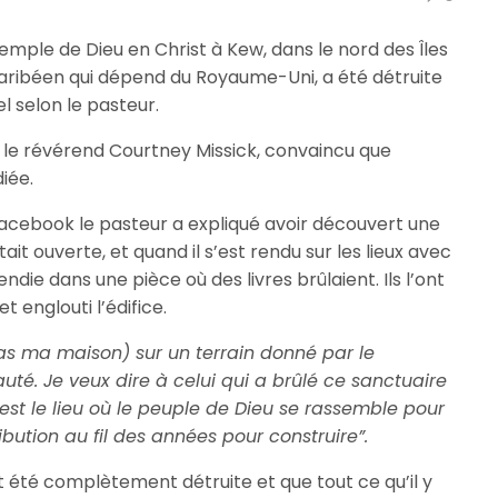
Temple de Dieu en Christ à Kew, dans le nord des Îles
caribéen qui dépend du Royaume-Uni, a été détruite
el selon le pasteur.
st le révérend Courtney Missick, convaincu que
iée.
acebook le pasteur a expliqué avoir découvert une
t ouverte, et quand il s’est rendu sur les lieux avec
ncendie dans une pièce où des livres brûlaient. Ils l’ont
et englouti l’édifice.
as ma maison) sur un terrain donné par le
. Je veux dire à celui qui a brûlé ce sanctuaire
 est le lieu où le peuple de Dieu se rassemble pour
ibution au fil des années pour construire”.
it été complètement détruite et que tout ce qu’il y