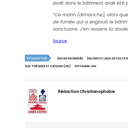
avait dans le bâtiment avait été 
“Ce matin (dimanche), alors que j
de fumée qui a englouti le bâtim
sanctuaire. J’en ressens la doule
Source
ÉTIQUETTES
ÉGLISE INCENDIÉE
ÉGLISES ET LIEUX DE CULTE 
ÎLES TURQUES ET CAÏQUES (UK)
ROYAUME-UNI
Rédaction Christianophobie