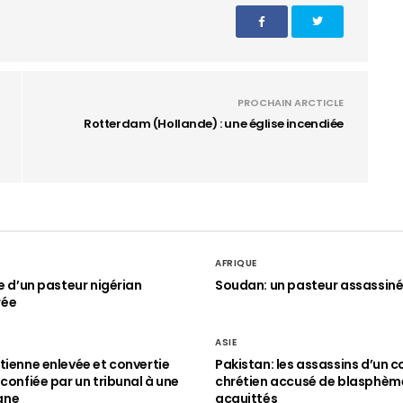
PROCHAIN ARCTICLE
Rotterdam (Hollande) : une église incendiée
AFRIQUE
le d’un pasteur nigérian
Soudan: un pasteur assassin
rée
ASIE
tienne enlevée et convertie
Pakistan: les assassins d’un c
 confiée par un tribunal à une
chrétien accusé de blasphèm
ane
acquittés