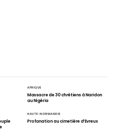
AFRIQUE
é
Massacre de 30 chrétiens à Naridon
au Nigéria
HAUTE-NORMANDIE
ouple
Profanation au cimetière d’Evreux
e