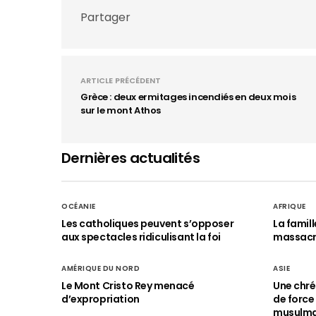
Partager
ARTICLE PRÉCÉDENT
Grèce : deux ermitages incendiés en deux mois
sur le mont Athos
Dernières actualités
OCÉANIE
AFRIQUE
Les catholiques peuvent s’opposer
La famil
aux spectacles ridiculisant la foi
massac
AMÉRIQUE DU NORD
ASIE
Le Mont Cristo Rey menacé
Une chré
d’expropriation
de force
musulm