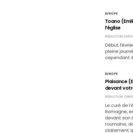
EUROPE
Toano (Emili
l’église
RÉDACTION CHRIS
Début févrie
pleine journ
cependant été
EUROPE
Plaisance (E
devant vot
RÉDACTION CHRIS
Le curé de l’
Romagne, en 
devant son é
roumaine, d
clairement 