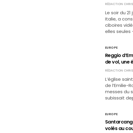
RÉDACTION CHRIS
Le soir du 2
Italie, a co
ciboires vid
elles seule
EUROPE
Reggio d’Emi
de vol, une 
RÉDACTION CHRIS
L’église sain
de l’Emilie-
messes du sa
subissait d
EUROPE
Santarcangel
volés au co