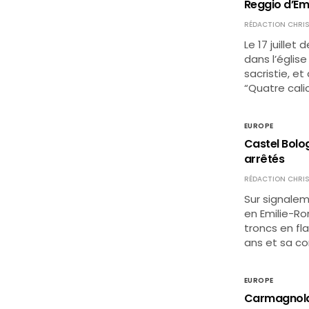
Reggio d’Emi
RÉDACTION CHRIS
Le 17 juillet
dans l’église
sacristie, et
“Quatre cali
EUROPE
Castel Bolog
arrêtés
RÉDACTION CHRIS
Sur signalem
en Emilie-Ro
troncs en fl
ans et sa c
EUROPE
Carmagnola (