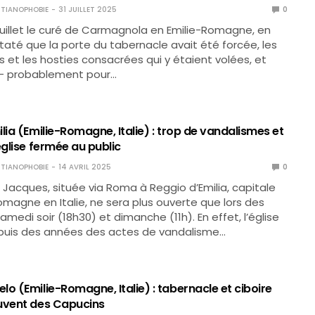
TIANOPHOBIE
31 JUILLET 2025
0
1 juillet le curé de Carmagnola en Emilie-Romagne, en
nstaté que la porte du tabernacle avait été forcée, les
és et les hosties consacrées qui y étaient volées, et
s – probablement pour…
lia (Emilie-Romagne, Italie) : trop de vandalismes et
église fermée au public
TIANOPHOBIE
14 AVRIL 2025
0
t Jacques, située via Roma à Reggio d’Emilia, capitale
Romagne en Italie, ne sera plus ouverte que lors des
medi soir (18h30) et dimanche (11h). En effet, l’église
epuis des années des actes de vandalisme…
o (Emilie-Romagne, Italie) : tabernacle et ciboire
uvent des Capucins