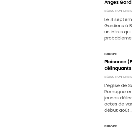
Anges Gard
RÉDACTION CHRIS
Le 4 septemb
Gardiens à B
un intrus qu
probablement
EUROPE
Plaisance (E
délinquants
RÉDACTION CHRIS
L’église de 
Romagne en I
jeunes délin
actes de van
début août
EUROPE