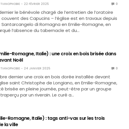
TIANOPHOBIE
22 FÉVRIER 2025
0
 dernier le bénévole chargé de l’entretien de l’oratoire
u couvent des Capucins – l’église est en travaux depuis
à Santarcangelo di Romagna en Emilie-Romagne, en
marqué l’absence du tabernacle et du…
ilie-Romagne, Italie) : une croix en bois brisée dans
 avant Noël
TIANOPHOBIE
24 JANVIER 2025
0
re dernier une croix en bois dorée installée devant
’église saint Christophe de Longiano, en Emilie-Romagne,
 été brisée en pleine journée, peut-être par un groupe
traperçu par un riverain. Le curé a…
lie-Romagne, Italie) : tags anti-vax sur les trois
 la ville