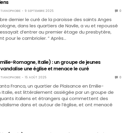
iens
TIANOPHOBIE
9 SEPTEMBRE 2025
0
re dernier le curé de la paroisse des saints Anges
ologne, dans les quartiers de Navile, a vu et repoussé
i essayait d’entrer au premier étage du presbytère,
 pour le cambrioler. ” Après…
milie-Romagne, Italie) : un groupe de jeunes
 vandalise une église et menace le curé
TIANOPHOBIE
15 AOÛT 2025
0
Santa Franca, un quartier de Plaisance en Emilie-
talie, est littéralement assiégée par un groupe de
quants italiens et étrangers qui commettent des
dalisme dans et autour de l’église, et ont menacé
…