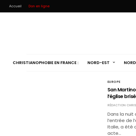
Accueil
Don en ligne
CHRISTIANOPHOBIE EN FRANCE :
NORD-EST
NORD
EUROPE
San Martino 
l’église bris
RÉDACTION CHRIS
Dans la nuit 
l’entrée de l
Italie, a ét
acte…