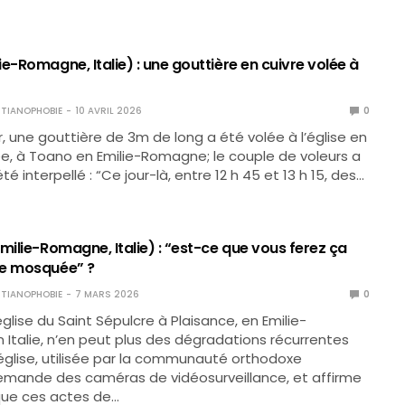
e-Romagne, Italie) : une gouttière en cuivre volée à
TIANOPHOBIE
10 AVRIL 2026
0
r, une gouttière de 3m de long a été volée à l’église en
ée, à Toano en Emilie-Romagne; le couple de voleurs a
 interpellé : “Ce jour-là, entre 12 h 45 et 13 h 15, des…
milie-Romagne, Italie) : “est-ce que vous ferez ça
re mosquée” ?
TIANOPHOBIE
7 MARS 2026
0
église du Saint Sépulcre à Plaisance, en Emilie-
Italie, n’en peut plus des dégradations récurrentes
glise, utilisée par la communauté orthodoxe
emande des caméras de vidéosurveillance, et affirme
que ces actes de…