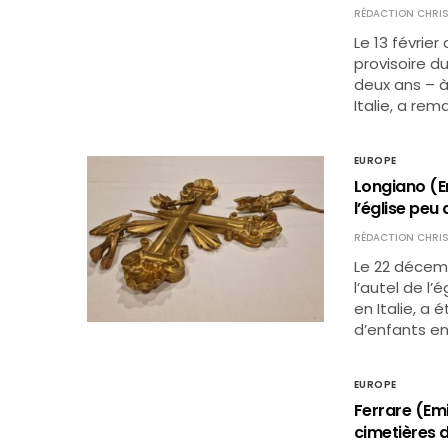
RÉDACTION CHRIS
Le 13 février
provisoire d
deux ans – 
Italie, a re
EUROPE
Longiano (Em
l’église peu
RÉDACTION CHRIS
Le 22 décemb
l’autel de l
en Italie, a
d’enfants en
EUROPE
Ferrare (Emi
cimetières de