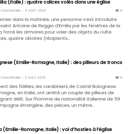
lia (Italie) : quatre calices volés dans une église
TIANOPHOBIE
4 AOÛT 2025
0
 dernier dans la matinée, une personne s’est introduite
 saint Antoine de Reggio d’Emilia par les fenêtres de la
 a forcé les armoires pour voler des objets du culte.
ces, quatre ciboires (récipients…
nese (Emilie-Romagne, Italie) : des pilleurs de troncs
TIANOPHOBIE
2 AOÛT 2025
0
ent des fidèles, les carabiniers de Castel Bolognese
magne, en Italie, ont arrêté un couple de pilleurs de
agrant délit. Sur l’homme de nationalité italienne de 59
ompagne étrangère, des pièces, un mètre…
Emilie-Romagne, Italie) : vol d’hosties à l’église