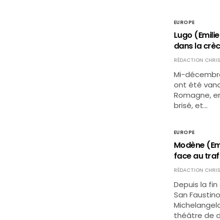
EUROPE
Lugo (Emilie
dans la crè
RÉDACTION CHRIS
Mi-décembre,
ont été vand
Romagne, en I
brisé, et…
EUROPE
Modène (Emil
face au tra
RÉDACTION CHRIS
Depuis la fin
San Faustino
Michelangelo
théâtre de d