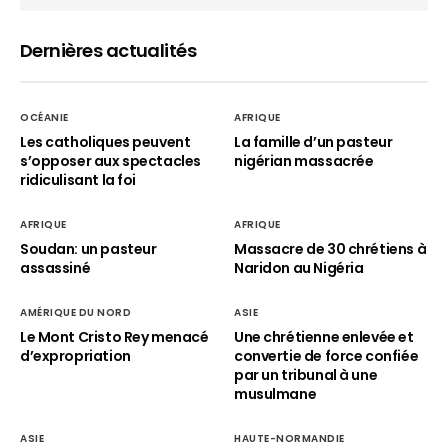
Dernières actualités
OCÉANIE
AFRIQUE
Les catholiques peuvent
La famille d’un pasteur
s’opposer aux spectacles
nigérian massacrée
ridiculisant la foi
AFRIQUE
AFRIQUE
Soudan: un pasteur
Massacre de 30 chrétiens à
assassiné
Naridon au Nigéria
AMÉRIQUE DU NORD
ASIE
Le Mont Cristo Rey menacé
Une chrétienne enlevée et
d’expropriation
convertie de force confiée
par un tribunal à une
musulmane
ASIE
HAUTE-NORMANDIE