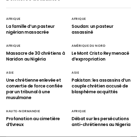
AFRIQUE
AFRIQUE
La famille d’un pasteur
Soudan: un pasteur
nigérian massacrée
assassiné
AFRIQUE
AMÉRIQUE DU NORD
Massacre de 30 chrétiens à
Le Mont Cristo Rey menacé
Naridon au Nigéria
d’expropriation
ASIE
ASIE
Une chrétienne enlevée et
Pakistan: les assassins d’un
convertie de force confiée
couple chrétien accusé de
par un tribunal à une
blasphème acquittés
musulmane
HAUTE-NORMANDIE
AFRIQUE
Profanation au cimetière
Débat sur les persécutions
d’Evreux
anti-chrétiennes au Nigeria