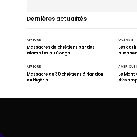
Dernières actualités
AFRIQUE
OCÉANIE
Massacres de chrétiens par des
Les cath
islamistes au Congo
aux spect
AFRIQUE
AMÉRIQUE
Massacre de 30 chrétiens à Naridon
Le Mont 
au Nigéria
d’exprop