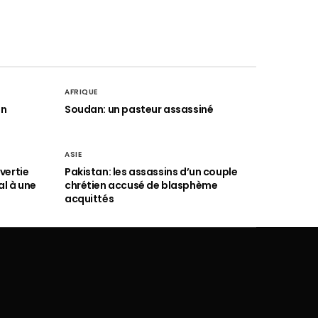
AFRIQUE
an
Soudan: un pasteur assassiné
ASIE
vertie
Pakistan: les assassins d’un couple
al à une
chrétien accusé de blasphème
acquittés