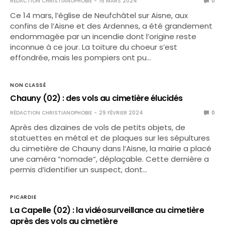
RÉDACTION CHRISTIANOPHOBIE
15 MARS 2024
0
Ce 14 mars, l’église de Neufchâtel sur Aisne, aux
confins de l’Aisne et des Ardennes, a été grandement
endommagée par un incendie dont l’origine reste
inconnue à ce jour. La toiture du choeur s’est
effondrée, mais les pompiers ont pu…
NON CLASSÉ
Chauny (02) : des vols au cimetière élucidés
RÉDACTION CHRISTIANOPHOBIE
29 FÉVRIER 2024
0
Après des dizaines de vols de petits objets, de
statuettes en métal et de plaques sur les sépultures
du cimetière de Chauny dans l’Aisne, la mairie a placé
une caméra “nomade“, déplaçable. Cette dernière a
permis d’identifier un suspect, dont…
PICARDIE
La Capelle (02) : la vidéosurveillance au cimetière
après des vols au cimetière