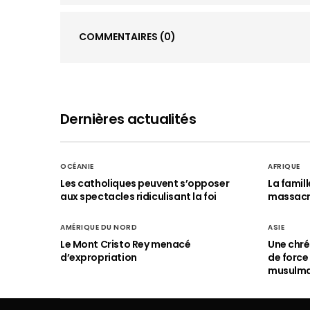
COMMENTAIRES
(0)
Dernières actualités
OCÉANIE
AFRIQUE
Les catholiques peuvent s’opposer
La famil
aux spectacles ridiculisant la foi
massac
AMÉRIQUE DU NORD
ASIE
Le Mont Cristo Rey menacé
Une chré
d’expropriation
de force
musulm