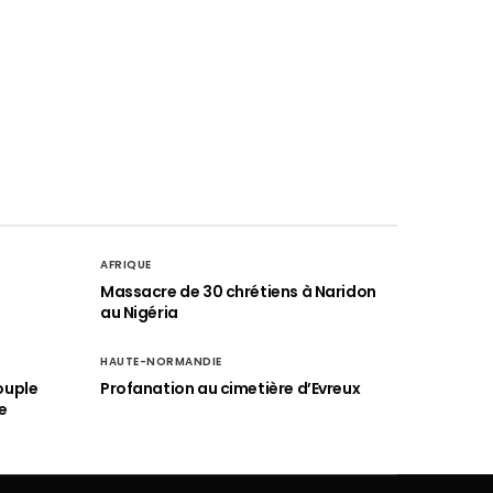
AFRIQUE
é
Massacre de 30 chrétiens à Naridon
au Nigéria
HAUTE-NORMANDIE
ouple
Profanation au cimetière d’Evreux
e