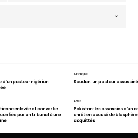
AFRIQUE
le d’un pasteur nigérian
Soudan: un pasteur assassin
rée
ASIE
tienne enlevée et convertie
Pakistan: les assassins d’un c
 confiée par un tribunal à une
chrétien accusé de blasphèm
ane
acquittés