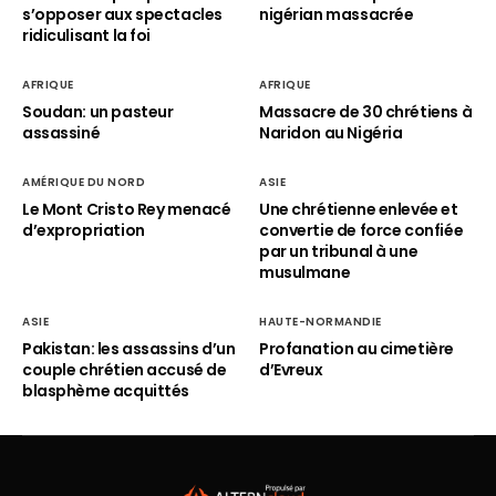
s’opposer aux spectacles
nigérian massacrée
ridiculisant la foi
AFRIQUE
AFRIQUE
Soudan: un pasteur
Massacre de 30 chrétiens à
assassiné
Naridon au Nigéria
AMÉRIQUE DU NORD
ASIE
Le Mont Cristo Rey menacé
Une chrétienne enlevée et
d’expropriation
convertie de force confiée
par un tribunal à une
musulmane
ASIE
HAUTE-NORMANDIE
Pakistan: les assassins d’un
Profanation au cimetière
couple chrétien accusé de
d’Evreux
blasphème acquittés