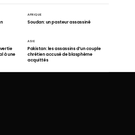
AFRIQUE
an
Soudan: un pasteur assassiné
ASIE
vertie
Pakistan: les assassins d’un couple
al à une
chrétien accusé de blasphème
acquittés