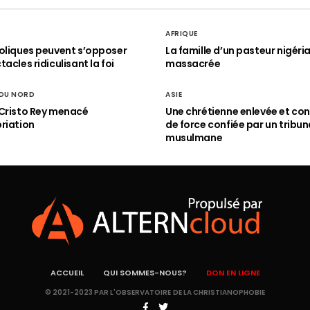
AFRIQUE
oliques peuvent s’opposer
La famille d’un pasteur nigéri
acles ridiculisant la foi
massacrée
 DU NORD
ASIE
Cristo Rey menacé
Une chrétienne enlevée et con
riation
de force confiée par un tribun
musulmane
ACCUEIL
QUI SOMMES-NOUS?
DON EN LIGNE
© 2021-2023 PAR L'OBSERVATOIRE DE LA CHRISTIANOPHOBIE