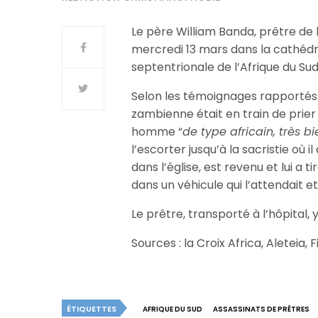
Le père William Banda, prêtre de l
mercredi 13 mars dans la cathédra
septentrionale de l’Afrique du Sud
Selon les témoignages rapportés p
zambienne était en train de prier
homme “
de type africain, très bi
l’escorter jusqu’à la sacristie où il
dans l’église, est revenu et lui a t
dans un véhicule qui l’attendait 
Le prêtre, transporté à l’hôpital,
Sources : la Croix Africa, Aleteia, 
ÉTIQUETTES
AFRIQUE DU SUD
ASSASSINATS DE PRÊTRES