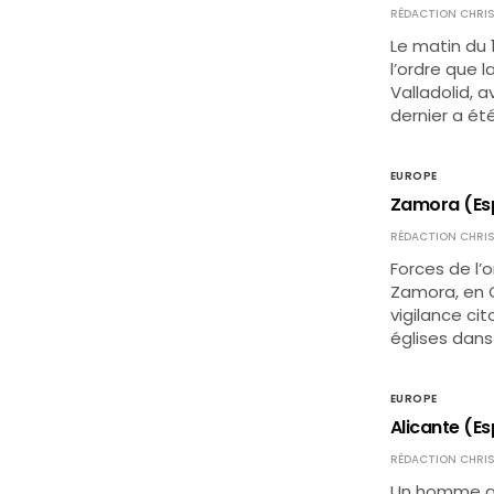
RÉDACTION CHRIS
Le matin du 
l’ordre que l
Valladolid, a
dernier a é
EUROPE
Zamora (Esp
RÉDACTION CHRIS
Forces de l’
Zamora, en C
vigilance ci
églises dans 
EUROPE
Alicante (Es
RÉDACTION CHRIS
Un homme a é