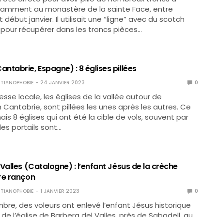
otamment au monastère de la sainte Face, entre
ébut janvier. Il utilisait une “ligne” avec du scotch
pour récupérer dans les troncs pièces…
tabrie, Espagne) : 8 églises pillées
TIANOPHOBIE
24 JANVIER 2023
0
esse locale, les églises de la vallée autour de
Cantabrie, sont pillées les unes après les autres. Ce
is 8 églises qui ont été la cible de vols, souvent par
les portails sont…
Valles (Catalogne) : l’enfant Jésus de la crèche
re rançon
TIANOPHOBIE
1 JANVIER 2023
0
re, des voleurs ont enlevé l’enfant Jésus historique
de l’église de Barbera del Valles, près de Sabadell, au