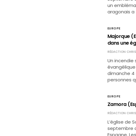
un emblémati
aragonais a 
EUROPE
Majorque (E
dans une ég
RÉDACTION CHRIS
Un incendie s
évangélique 
dimanche 4 
personnes qui
EUROPE
Zamora (Espa
RÉDACTION CHRIS
L’église de 
septembre de
Espagne. Les 