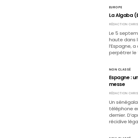
EUROPE
La Algaba (E
RÉDACTION CHRIS
Le 5 septemb
haute dans l
l’Espagne, a
perpétrer le v
NON CLASSÉ
Espagne : un
messe
RÉDACTION CHRIS
Un sénégalai
téléphone en
dernier. D’ap
récidive lég