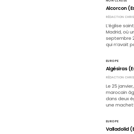
NON CLASSÉ
Alcorcon (Es
RÉDACTION CHRIS
L’église sai
Madrid, où u
septembre 20
qui n’avait 
EUROPE
Algésiras (E
RÉDACTION CHRIS
Le 25 janvier
marocain âgé
dans deux ég
une machett
EUROPE
Valladolid (