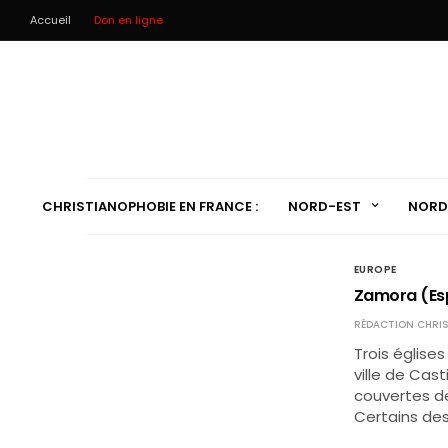
Accueil
Don en ligne
CHRISTIANOPHOBIE EN FRANCE :
NORD-EST
NORD
EUROPE
Zamora (Esp
RÉDACTION CHRIS
Trois église
ville de Cas
couvertes de 
Certains des