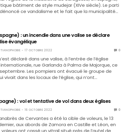
que bâtiment de style mudejar (XIVe siècle). Le parti
dénoncé ce vandalisme et le fait que la municipalité…
spagne) : un incendie dans une valise se déclare
lise évangélique
TIANOPHOBIE
17 OCTOBRE 2022
0
’est déclaré dans une valise, à l’entrée de l’église
internationale, rue Garlanda à Palma de Majorque, ce
septembre. Les pompiers ont évacué le groupe de
 vivait dans les locaux de l’église, qui n’ont…
gne) : vol et tentative de vol dans deux églises
TIANOPHOBIE
16 OCTOBRE 2022
0
Sanabrès de Cervantes a été la cible de voleurs, le 13
rnier, aux abords de Zamora en Castille et Léon, en
voleurs ont cassé un vitrail situé près de l’autel de