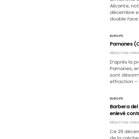
Alicante, n
décembre et d
double face 
EUROPE
Pamanes (Can
RÉDACTION CHRIS
D’après la pr
Pamanes, en 
sont désorma
effraction – 
EUROPE
Barbera del 
enlevé cont
RÉDACTION CHRIS
Ce 29 décemb
de la crèche 