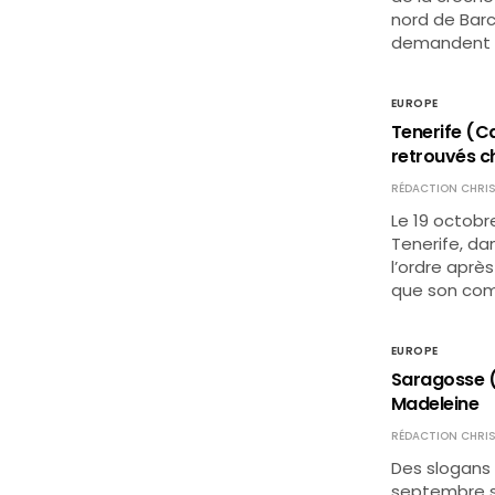
nord de Barc
demandent u
EUROPE
Tenerife (C
retrouvés c
RÉDACTION CHRIS
Le 19 octobr
Tenerife, da
l’ordre après
que son com
EUROPE
Saragosse (E
Madeleine
RÉDACTION CHRIS
Des slogans 
septembre su