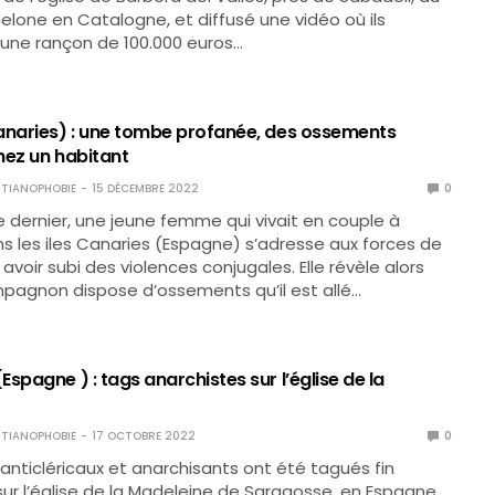
elone en Catalogne, et diffusé une vidéo où ils
ne rançon de 100.000 euros…
anaries) : une tombe profanée, des ossements
hez un habitant
TIANOPHOBIE
15 DÉCEMBRE 2022
0
e dernier, une jeune femme qui vivait en couple à
ns les iles Canaries (Espagne) s’adresse aux forces de
 avoir subi des violences conjugales. Elle révèle alors
pagnon dispose d’ossements qu’il est allé…
spagne ) : tags anarchistes sur l’église de la
TIANOPHOBIE
17 OCTOBRE 2022
0
anticléricaux et anarchisants ont été tagués fin
r l’église de la Madeleine de Saragosse, en Espagne,