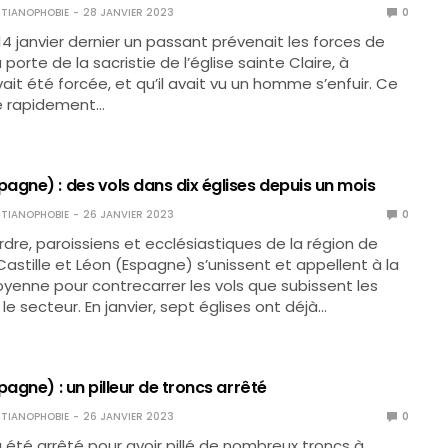
TIANOPHOBIE
28 JANVIER 2023
0
14 janvier dernier un passant prévenait les forces de
a porte de la sacristie de l’église sainte Claire, à
vait été forcée, et qu’il avait vu un homme s’enfuir. Ce
té rapidement…
agne) : des vols dans dix églises depuis un mois
TIANOPHOBIE
26 JANVIER 2023
0
ordre, paroissiens et ecclésiastiques de la région de
astille et Léon (Espagne) s’unissent et appellent à la
toyenne pour contrecarrer les vols que subissent les
le secteur. En janvier, sept églises ont déjà…
pagne) : un pilleur de troncs arrêté
TIANOPHOBIE
26 JANVIER 2023
0
té arrêté pour avoir pillé de nombreux troncs à