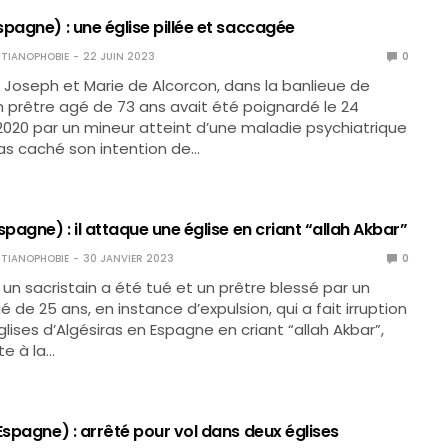
pagne) : une église pillée et saccagée
TIANOPHOBIE
22 JUIN 2023
0
nt Joseph et Marie de Alcorcon, dans la banlieue de
n prêtre agé de 73 ans avait été poignardé le 24
20 par un mineur atteint d’une maladie psychiatrique
pas caché son intention de…
spagne) : il attaque une église en criant “allah Akbar”
TIANOPHOBIE
30 JANVIER 2023
0
, un sacristain a été tué et un prêtre blessé par un
 de 25 ans, en instance d’expulsion, qui a fait irruption
lises d’Algésiras en Espagne en criant “allah Akbar”,
e à la…
Espagne) : arrêté pour vol dans deux églises