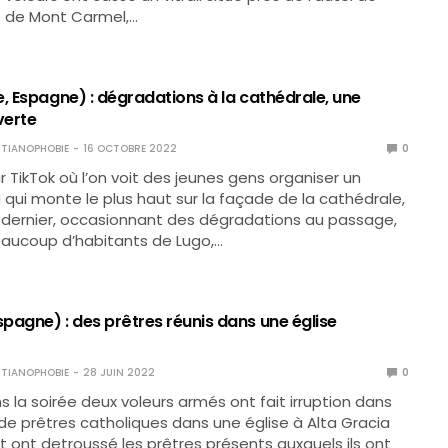
 de Mont Carmel,…
, Espagne) : dégradations à la cathédrale, une
verte
TIANOPHOBIE
16 OCTOBRE 2022
0
r TikTok où l’on voit des jeunes gens organiser un
 qui monte le plus haut sur la façade de la cathédrale,
 dernier, occasionnant des dégradations au passage,
aucoup d’habitants de Lugo,…
pagne) : des prêtres réunis dans une église
TIANOPHOBIE
28 JUIN 2022
0
ns la soirée deux voleurs armés ont fait irruption dans
de prêtres catholiques dans une église à Alta Gracia
 ont detroussé les prêtres présents auxquels ils ont