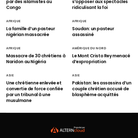
par des islamistes au
s’opposer aux spectacles
Congo
ridiculisant la foi
AFRIQUE
AFRIQUE
La famille d’un pasteur
Soudan: un pasteur
nigérian massacrée
assassiné
AFRIQUE
AMÉRIQUE DU NORD
Massacre de 30 chrétiens à
Le Mont Cristo Rey menacé
Naridon au Nigéria
d’expropriation
ASIE
ASIE
Une chrétienne enlevée et
Pakistan: les assassins d’un
convertie de force confiée
couple chrétien accusé de
par un tribunal à une
blasphème acquittés
musulmane