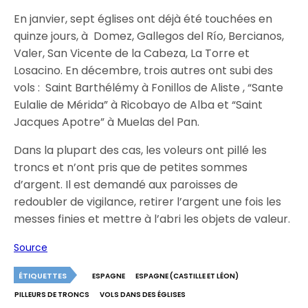
En janvier, sept églises ont déjà été touchées en
quinze jours, à Domez, Gallegos del Río, Bercianos,
Valer, San Vicente de la Cabeza, La Torre et
Losacino. En décembre, trois autres ont subi des
vols : Saint Barthélémy à Fonillos de Aliste , “Sante
Eulalie de Mérida” à Ricobayo de Alba et “Saint
Jacques Apotre” à Muelas del Pan.
Dans la plupart des cas, les voleurs ont pillé les
troncs et n’ont pris que de petites sommes
d’argent. Il est demandé aux paroisses de
redoubler de vigilance, retirer l’argent une fois les
messes finies et mettre à l’abri les objets de valeur.
Source
ÉTIQUETTES
ESPAGNE
ESPAGNE (CASTILLE ET LÉON)
PILLEURS DE TRONCS
VOLS DANS DES ÉGLISES