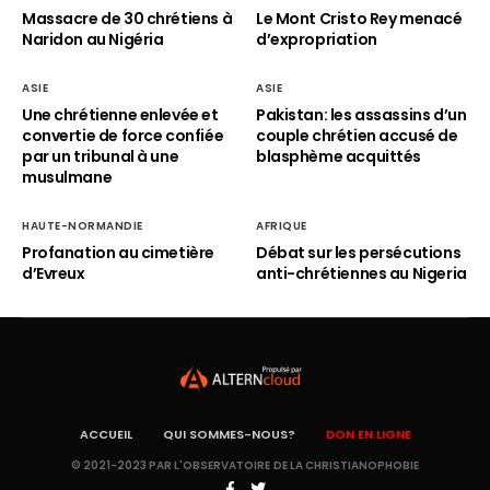
Massacre de 30 chrétiens à
Le Mont Cristo Rey menacé
Naridon au Nigéria
d’expropriation
ASIE
ASIE
Une chrétienne enlevée et
Pakistan: les assassins d’un
convertie de force confiée
couple chrétien accusé de
par un tribunal à une
blasphème acquittés
musulmane
HAUTE-NORMANDIE
AFRIQUE
Profanation au cimetière
Débat sur les persécutions
d’Evreux
anti-chrétiennes au Nigeria
ACCUEIL
QUI SOMMES-NOUS?
DON EN LIGNE
© 2021-2023 PAR L'OBSERVATOIRE DE LA CHRISTIANOPHOBIE