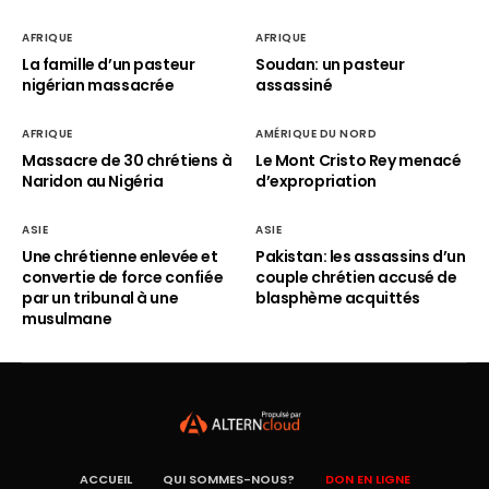
AFRIQUE
AFRIQUE
La famille d’un pasteur
Soudan: un pasteur
nigérian massacrée
assassiné
AFRIQUE
AMÉRIQUE DU NORD
Massacre de 30 chrétiens à
Le Mont Cristo Rey menacé
Naridon au Nigéria
d’expropriation
ASIE
ASIE
Une chrétienne enlevée et
Pakistan: les assassins d’un
convertie de force confiée
couple chrétien accusé de
par un tribunal à une
blasphème acquittés
musulmane
ACCUEIL
QUI SOMMES-NOUS?
DON EN LIGNE