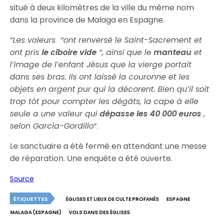
situé à deux kilomètres de la ville du même nom
dans la province de Malaga en Espagne.
“Les voleurs “ont renversé le Saint-Sacrement et
ont pris
le ciboire vide
“, ainsi que le
manteau
et
l’image de l’enfant Jésus que la vierge portait
dans ses bras. Ils ont laissé la couronne et les
objets en argent pur qui la décorent. Bien qu’il soit
trop tôt pour compter les dégâts, la cape à elle
seule a une valeur qui
dépasse les 40 000 euros
,
selon García-Gordillo
“.
Le sanctuaire a été fermé en attendant une messe
de réparation. Une enquête a été ouverte.
Source
ÉTIQUETTES
ÉGLISES ET LIEUX DE CULTE PROFANÉS
ESPAGNE
MALAGA (ESPAGNE)
VOLS DANS DES ÉGLISES