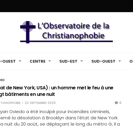
-OUEST
CENTRE
SUD-EST
SUD-OUEST
O
ORD
tat de New York, USA) : un homme met le feu à une
ngt bâtiments en une nuit
TIANOPHOBIE
22 SEPTEMBRE 2025
0
ryan Oviedo a été inculpé pour incendies criminels,
semé la désolation à Brooklyn dans l’état de New York
a nuit du 20 août, se déplaçant le long du métro G, il a