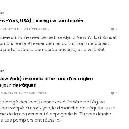
ORD
ew-York, USA) : une église cambriolée
TIANOPHOBIE
24 FÉVRIER 2025
0
ituée sur la 7e avenue de Brooklyn à New York, à Sunset
cambriolée le 9 février dernier par un homme qui est
e porte latérale demeurée ouverte, et a volé 350
ORD
ew York) : incendie à l’arrière d’une église
e jour de Pâques
TIANOPHOBIE
27 AVRIL 2024
0
a ravagé des locaux annexes à l’arrière de l’église
de Pompéi à Brooklynn, le dimanche de Pâques, juste
sse de la communauté espagnole le 31 mars dernier
es. Les pompiers ont réussi à…