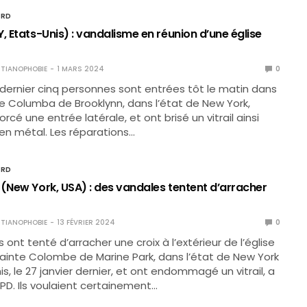
ORD
, Etats-Unis) : vandalisme en réunion d’une église
TIANOPHOBIE
1 MARS 2024
0
r dernier cinq personnes sont entrées tôt le matin dans
nte Columba de Brooklynn, dans l’état de New York,
orcé une entrée latérale, et ont brisé un vitrail ainsi
 en métal. Les réparations…
ORD
 (New York, USA) : des vandales tentent d’arracher
TIANOPHOBIE
13 FÉVRIER 2024
0
ont tenté d’arracher une croix à l’extérieur de l’église
ainte Colombe de Marine Park, dans l’état de New York
s, le 27 janvier dernier, et ont endommagé un vitrail, a
YPD. Ils voulaient certainement…