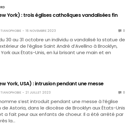
ORD
w York) : trois églises catholiques vandalisées fin
TIANOPHOBIE
16 NOVEMBRE 2023
0
 du 30 au 31 octobre un individu a vandalisé la statue de
’extérieur de l’église Saint André d’Avellino à Brooklyn,
York aux États-Unis, en lui brisant une main et en
ew York, USA) : intrusion pendant une messe
TIANOPHOBIE
21 JUILLET 2023
0
un homme s’est introduit pendant une messe à l’église
 de Astoria, dans le diocèse de Brooklyn aux États-Unis
t a fait peur aux enfants de choeur. Il a été arrêté par
rès la…