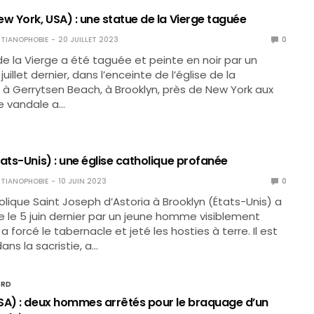
w York, USA) : une statue de la Vierge taguée
TIANOPHOBIE
20 JUILLET 2023
0
e la Vierge a été taguée et peinte en noir par un
uillet dernier, dans l’enceinte de l’église de la
 à Gerrytsen Beach, à Brooklyn, près de New York aux
Le vandale a…
ats-Unis) : une église catholique profanée
TIANOPHOBIE
10 JUIN 2023
0
holique Saint Joseph d’Astoria à Brooklyn (États-Unis) a
 le 5 juin dernier par un jeune homme visiblement
a forcé le tabernacle et jeté les hosties à terre. Il est
ans la sacristie, a…
ORD
SA) : deux hommes arrêtés pour le braquage d’un