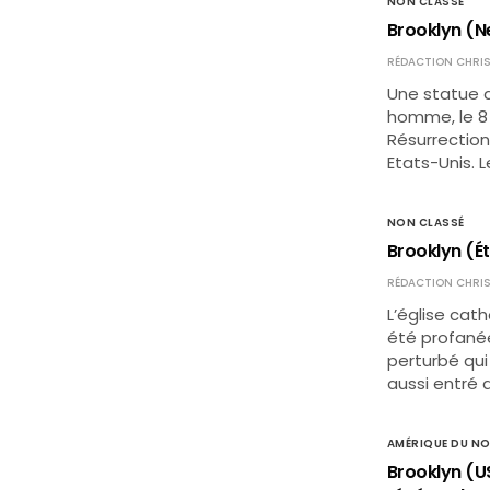
NON CLASSÉ
Brooklyn (Ne
RÉDACTION CHRIS
Une statue d
homme, le 8 j
Résurrection
Etats-Unis. 
NON CLASSÉ
Brooklyn (Ét
RÉDACTION CHRIS
L’église cat
été profanée
perturbé qui 
aussi entré d
AMÉRIQUE DU N
Brooklyn (U