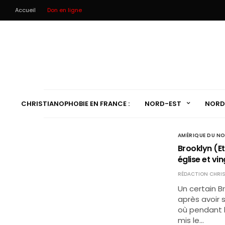
Accueil
Don en ligne
CHRISTIANOPHOBIE EN FRANCE :
NORD-EST
NORD
AMÉRIQUE DU N
Brooklyn (E
église et vi
RÉDACTION CHRIS
Un certain B
après avoir 
où pendant l
mis le…