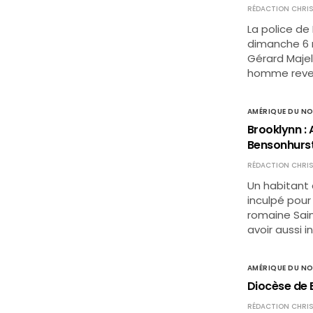
RÉDACTION CHRIS
La police de
dimanche 6 m
Gérard Majel
homme reven
AMÉRIQUE DU N
Brooklynn : A
Bensonhurs
RÉDACTION CHRIS
Un habitant d
inculpé pour 
romaine Sain
avoir aussi 
AMÉRIQUE DU N
Diocèse de 
RÉDACTION CHRIS