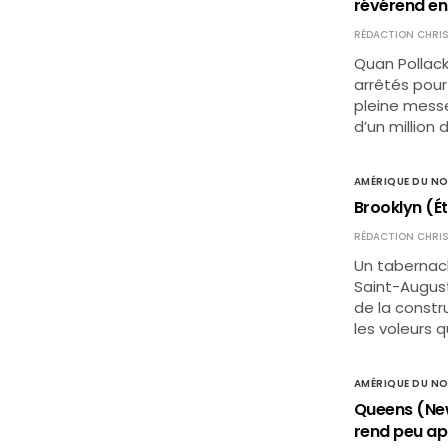
révérend en
RÉDACTION CHRIS
Quan Pollack
arrêtés pour
pleine messe,
d’un million 
AMÉRIQUE DU N
Brooklyn (Ét
RÉDACTION CHRIS
Un tabernacle
Saint-Augusti
de la constr
les voleurs q
AMÉRIQUE DU N
Queens (New-
rend peu ap