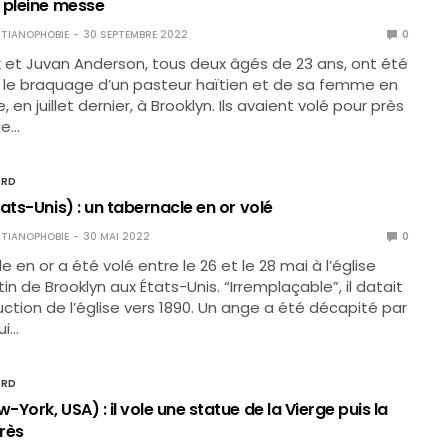
 pleine messe
TIANOPHOBIE
30 SEPTEMBRE 2022
0
 et Juvan Anderson, tous deux âgés de 23 ans, ont été
 le braquage d’un pasteur haïtien et de sa femme en
 en juillet dernier, à Brooklyn. Ils avaient volé pour près
de…
ORD
ats-Unis) : un tabernacle en or volé
TIANOPHOBIE
30 MAI 2022
0
 en or a été volé entre le 26 et le 28 mai à l’église
n de Brooklyn aux États-Unis. “Irremplaçable”, il datait
uction de l’église vers 1890. Un ange a été décapité par
ui…
ORD
York, USA) : il vole une statue de la Vierge puis la
rès