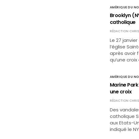
AMÉRIQUE DU N
Brooklyn (NY
catholique
RÉDACTION CHRIS
Le 27 janvie
l’église Sai
après avoir f
qu’une croix
AMÉRIQUE DU N
Marine Park
une croix
RÉDACTION CHRIS
Des vandales 
catholique S
aux Etats-Uni
indiqué le N