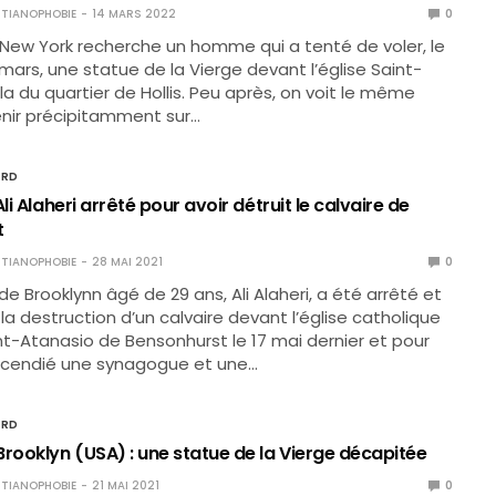
TIANOPHOBIE
14 MARS 2022
0
 New York recherche un homme qui a tenté de voler, le
ars, une statue de la Vierge devant l’église Saint-
la du quartier de Hollis. Peu après, on voit le même
ir précipitamment sur…
ORD
li Alaheri arrêté pour avoir détruit le calvaire de
t
TIANOPHOBIE
28 MAI 2021
0
e Brooklynn âgé de 29 ans, Ali Alaheri, a été arrêté et
la destruction d’un calvaire devant l’église catholique
t-Atanasio de Bensonhurst le 17 mai dernier et pour
incendié une synagogue et une…
ORD
Brooklyn (USA) : une statue de la Vierge décapitée
TIANOPHOBIE
21 MAI 2021
0