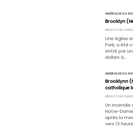
AMÉRIQUE DU N
Brooklyn (N
RÉDACTION CHRIS
Une église s
Park, a été 
entré par un
dollars à…
AMÉRIQUE DU N
Brooklynn (N
catholique l
RÉDACTION CHRIS
Un incendie 
Notre-Dame 
après la me
vers 13 heur