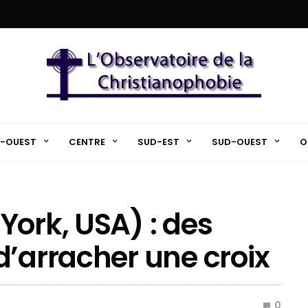
-OUEST
CENTRE
SUD-EST
SUD-OUEST
O
York, USA) : des
d’arracher une croix
0