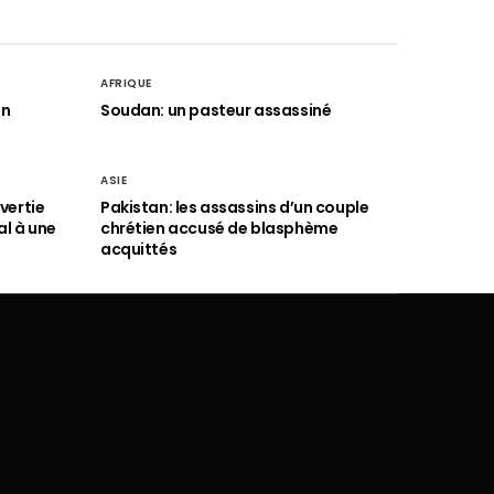
AFRIQUE
an
Soudan: un pasteur assassiné
ASIE
vertie
Pakistan: les assassins d’un couple
al à une
chrétien accusé de blasphème
acquittés