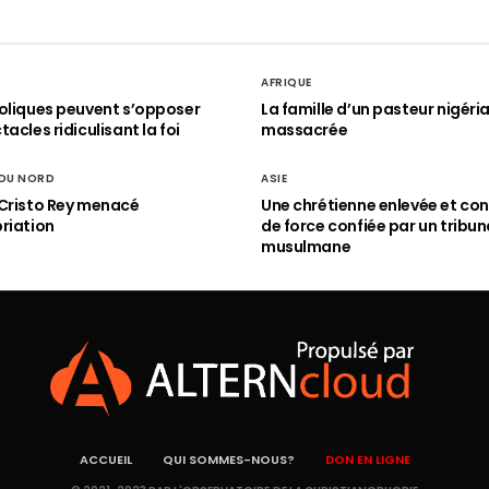
AFRIQUE
oliques peuvent s’opposer
La famille d’un pasteur nigéri
acles ridiculisant la foi
massacrée
 DU NORD
ASIE
Cristo Rey menacé
Une chrétienne enlevée et con
riation
de force confiée par un tribun
musulmane
ACCUEIL
QUI SOMMES-NOUS?
DON EN LIGNE