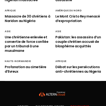
nigérian massacrée
assassiné
AFRIQUE
AMÉRIQUE DU NORD
Massacre de 30 chrétiens à
Le Mont Cristo Rey menacé
Naridon au Nigéria
d’expropriation
ASIE
ASIE
Une chrétienne enlevée et
Pakistan: les assassins d’un
convertie de force confiée
couple chrétien accusé de
par un tribunal à une
blasphème acquittés
musulmane
HAUTE-NORMANDIE
AFRIQUE
Profanation au cimetière
Débat sur les persécutions
d’Evreux
anti-chrétiennes au Nigeria