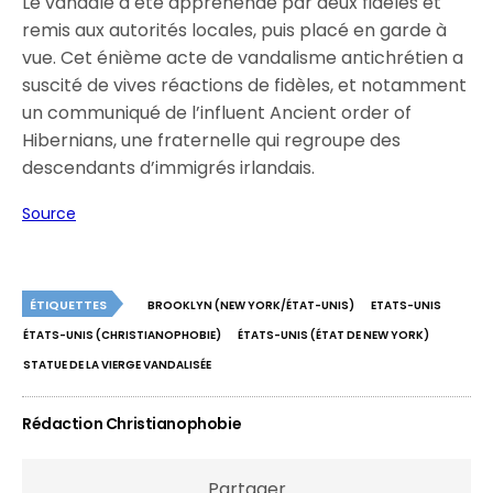
Le vandale a été appréhendé par deux fidèles et
remis aux autorités locales, puis placé en garde à
vue. Cet énième acte de vandalisme antichrétien a
suscité de vives réactions de fidèles, et notamment
un communiqué de l’influent Ancient order of
Hibernians, une fraternelle qui regroupe des
descendants d’immigrés irlandais.
Source
ÉTIQUETTES
BROOKLYN (NEW YORK/ÉTAT-UNIS)
ETATS-UNIS
ÉTATS-UNIS (CHRISTIANOPHOBIE)
ÉTATS-UNIS (ÉTAT DE NEW YORK)
STATUE DE LA VIERGE VANDALISÉE
Rédaction Christianophobie
Partager