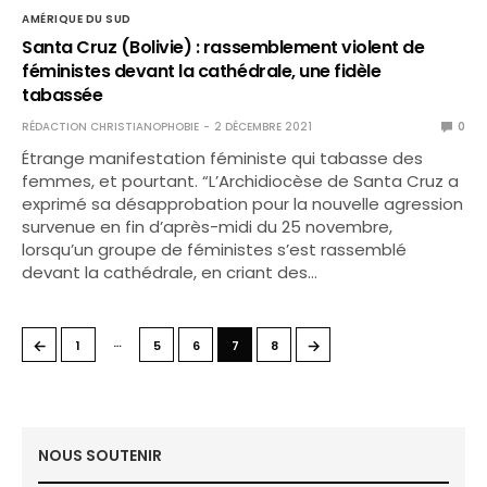
AMÉRIQUE DU SUD
Santa Cruz (Bolivie) : rassemblement violent de
féministes devant la cathédrale, une fidèle
tabassée
RÉDACTION CHRISTIANOPHOBIE
2 DÉCEMBRE 2021
0
Étrange manifestation féministe qui tabasse des
femmes, et pourtant. “L’Archidiocèse de Santa Cruz a
exprimé sa désapprobation pour la nouvelle agression
survenue en fin d’après-midi du 25 novembre,
lorsqu’un groupe de féministes s’est rassemblé
devant la cathédrale, en criant des…
…
←
→
1
5
6
7
8
NOUS SOUTENIR