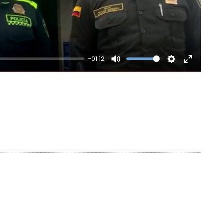
-01:12
Mute
Settings
Enter
fullscre