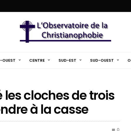
-OUEST
CENTRE
SUD-EST
SUD-OUEST
O
é les cloches de trois
endre à la casse
0