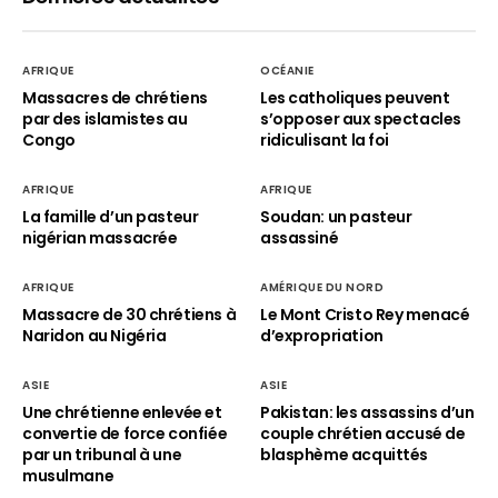
AFRIQUE
OCÉANIE
Massacres de chrétiens
Les catholiques peuvent
par des islamistes au
s’opposer aux spectacles
Congo
ridiculisant la foi
AFRIQUE
AFRIQUE
La famille d’un pasteur
Soudan: un pasteur
nigérian massacrée
assassiné
AFRIQUE
AMÉRIQUE DU NORD
Massacre de 30 chrétiens à
Le Mont Cristo Rey menacé
Naridon au Nigéria
d’expropriation
ASIE
ASIE
Une chrétienne enlevée et
Pakistan: les assassins d’un
convertie de force confiée
couple chrétien accusé de
par un tribunal à une
blasphème acquittés
musulmane