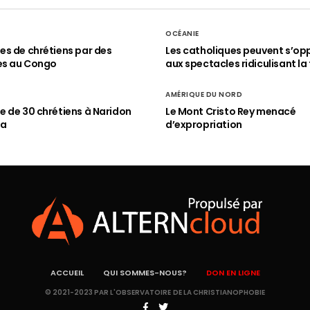
OCÉANIE
s de chrétiens par des
Les catholiques peuvent s’op
es au Congo
aux spectacles ridiculisant la 
AMÉRIQUE DU NORD
 de 30 chrétiens à Naridon
Le Mont Cristo Rey menacé
ia
d’expropriation
ACCUEIL
QUI SOMMES-NOUS?
DON EN LIGNE
© 2021-2023 PAR L'OBSERVATOIRE DE LA CHRISTIANOPHOBIE