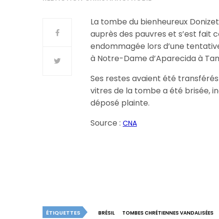
La tombe du bienheureux Donizett
auprès des pauvres et s’est fait c
endommagée lors d’une tentative 
à Notre-Dame d’Aparecida à Tambau
Ses restes avaient été transférés
vitres de la tombe a été brisée, i
déposé plainte.
Source :
CNA
ÉTIQUETTES
BRÉSIL
TOMBES CHRÉTIENNES VANDALISÉES