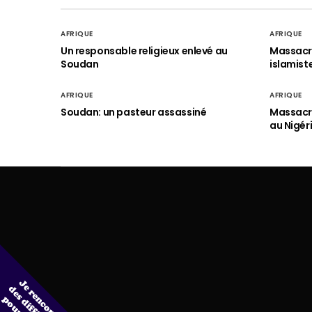
AFRIQUE
AFRIQUE
Un responsable religieux enlevé au
Massacre
Soudan
islamist
AFRIQUE
AFRIQUE
Soudan: un pasteur assassiné
Massacre
au Nigér