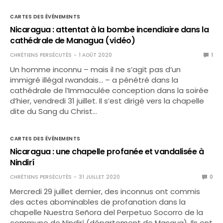
CARTES DES ÉVÉNEMENTS
Nicaragua : attentat à la bombe incendiaire dans la
cathédrale de Managua (vidéo)
CHRÉTIENS PERSÉCUTÉS
1 AOÛT 2020
1
Un homme inconnu – mais il ne s’agit pas d’un
immigré illégal rwandais… – a pénétré dans la
cathédrale de l’Immaculée conception dans la soirée
d’hier, vendredi 31 juillet. Il s’est dirigé vers la chapelle
dite du Sang du Christ…
CARTES DES ÉVÉNEMENTS
Nicaragua : une chapelle profanée et vandalisée à
Nindirí
CHRÉTIENS PERSÉCUTÉS
31 JUILLET 2020
0
Mercredi 29 juillet dernier, des inconnus ont commis
des actes abominables de profanation dans la
chapelle Nuestra Señora del Perpetuo Socorro de la
commune de Nindirí (département de Masaya). Ils ont