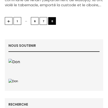
violé le tabernacle, emporté la custode et le ciboire,…
…
←
1
6
7
8
NOUS SOUTENIR
RECHERCHE