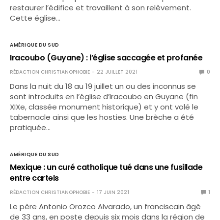
restaurer l’édifice et travaillent à son relèvement.
Cette église…
AMÉRIQUE DU SUD
Iracoubo (Guyane) : l’église saccagée et profanée
RÉDACTION CHRISTIANOPHOBIE
22 JUILLET 2021
0
Dans la nuit du 18 au 19 juillet un ou des inconnus se
sont introduits en l’église d’Iracoubo en Guyane (fin
XIXe, classée monument historique) et y ont volé le
tabernacle ainsi que les hosties. Une brèche a été
pratiquée…
AMÉRIQUE DU SUD
Mexique : un curé catholique tué dans une fusillade
entre cartels
RÉDACTION CHRISTIANOPHOBIE
17 JUIN 2021
1
Le père Antonio Orozco Alvarado, un franciscain âgé
de 33 ans, en poste depuis six mois dans la région de