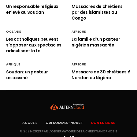
Un responsable religieux
Massacres de chrétiens
enlevé au Soudan
par des islamistes au
Congo
OCÉANIE
AFRIQUE
Les catholiques peuvent
La famille d’un pasteur
s’opposer aux spectacles
nigérian massacrée
ridiculisant la foi
AFRIQUE
AFRIQUE
Soudan: un pasteur
Massacre de 30 chrétiens à
assassiné
Naridon au Nigéria
ACCUEIL
QUI SOMMES-NOUS?
DON EN LIGNE
© 2021-2023 PAR L'OBSERVATOIRE DE LA CHRISTIANOPHOBIE