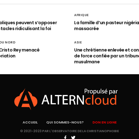
AFRIQUE
oliques peuvent s’opposer
La famille d’un pasteur nigéri
acles ridiculisant la foi
massacrée
 DU NORD
ASIE
Cristo Rey menacé
Une chrétienne enlevée et con
riation
de force confiée par un tribun
musulmane
ACCUEIL
QUI SOMMES-NOUS?
DON EN LIGNE
© 2021-2023 PAR L'OBSERVATOIRE DE LA CHRISTIANOPHOBIE