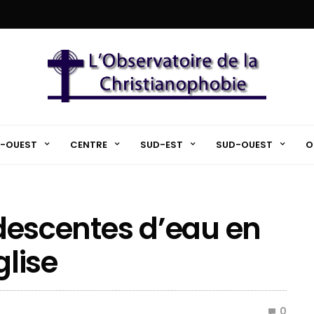
-OUEST
CENTRE
SUD-EST
SUD-OUEST
O
s descentes d’eau en
glise
0