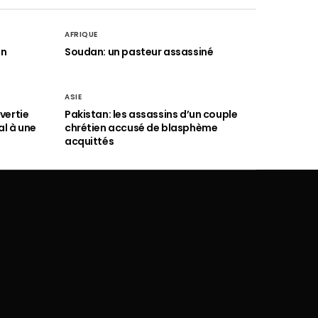
AFRIQUE
an
Soudan: un pasteur assassiné
ASIE
vertie
Pakistan: les assassins d’un couple
al à une
chrétien accusé de blasphème
acquittés