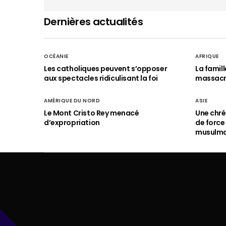
Dernières actualités
OCÉANIE
AFRIQUE
Les catholiques peuvent s’opposer
La famil
aux spectacles ridiculisant la foi
massac
AMÉRIQUE DU NORD
ASIE
Le Mont Cristo Rey menacé
Une chré
d’expropriation
de force
musulm