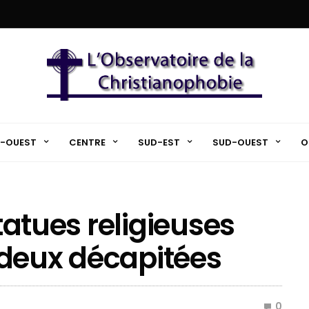
-OUEST
CENTRE
SUD-EST
SUD-OUEST
O
statues religieuses
 deux décapitées
0