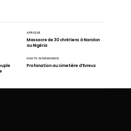
AFRIQUE
é
Massacre de 30 chrétiens à Naridon
au Nigéria
HAUTE-NORMANDIE
ouple
Profanation au cimetière d’Evreux
e