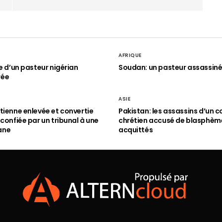
AFRIQUE
le d’un pasteur nigérian
Soudan: un pasteur assassin
rée
ASIE
tienne enlevée et convertie
Pakistan: les assassins d’un c
 confiée par un tribunal à une
chrétien accusé de blasphèm
ane
acquittés