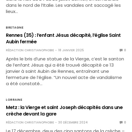
dans le nord de l’Italie. Les vandales ont saccagé les
lieux…
BRETAGNE
Rennes (35) : l’enfant Jésus décapité, l’église Saint
Aubin fermée
RÉDACTION CHRISTIANOPHOBIE
18 JANVIER 2025
0
Après le bris d’une statue de la Vierge, c’est le santon
de l’enfant Jésus qui a été trouvé décapité ce 13
janvier à saint Aubin de Rennes, entraînant une
fermeture de l’église. “Un nouvel acte de vandalisme
a été constaté…
LORRAINE
Metz : la Vierge et saint Joseph décapités dans une
crèche devant la gare
RÉDACTION CHRISTIANOPHOBIE
30 DÉCEMBRE 2024
0
Le 17 décembre, deux des cinq santons de la crèche –