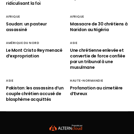
ridiculisant la foi
AFRIQUE
AFRIQUE
Soudan: un pasteur
Massacre de 30 chrétiens à
assassiné
Naridon au Nigéria
AMÉRIQUE DU NORD
ASIE
Le Mont Cristo Rey menacé
Une chrétienne enlevée et
d’expropriation
convertie de force confiée
par un tribunal à une
musulmane
ASIE
HAUTE-NORMANDIE
Pakistan: les assassins d’un
Profanation au cimetière
couple chrétien accusé de
d’Evreux
blasphème acquittés