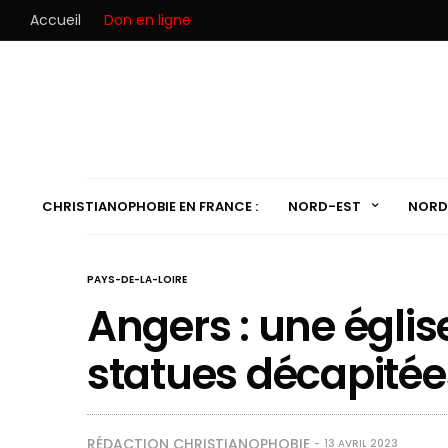
Accueil
Don en ligne
CHRISTIANOPHOBIE EN FRANCE :
NORD-EST
NORD
PAYS-DE-LA-LOIRE
Angers : une égli
statues décapitée
RÉDACTION CHRISTIANOPHOBIE
13 AVRIL 2023