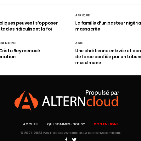
AFRIQUE
oliques peuvent s’opposer
La famille d’un pasteur nigéri
acles ridiculisant la foi
massacrée
 DU NORD
ASIE
Cristo Rey menacé
Une chrétienne enlevée et con
riation
de force confiée par un tribun
musulmane
ACCUEIL
QUI SOMMES-NOUS?
DON EN LIGNE
© 2021-2023 PAR L'OBSERVATOIRE DE LA CHRISTIANOPHOBIE