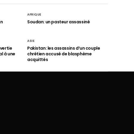
AFRIQUE
an
Soudan: un pasteur assassiné
ASIE
vertie
Pakistan: les assassins d’un couple
al à une
chrétien accusé de blasphème
acquittés