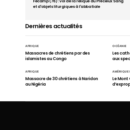
Fécamp (76) : vol de la relique du Précieux Sang
et d'objets liturgiques à l'abbatiale
Dernières actualités
AFRIQUE
OCÉANIE
Massacres de chrétiens par des
Les cath
islamistes au Congo
aux spect
AFRIQUE
AMÉRIQUE
Massacre de 30 chrétiens à Naridon
Le Mont 
au Nigéria
d’exprop