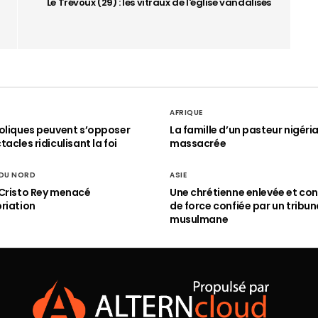
Le Trévoux (29) : les vitraux de l'église vandalisés
AFRIQUE
oliques peuvent s’opposer
La famille d’un pasteur nigéri
acles ridiculisant la foi
massacrée
 DU NORD
ASIE
Cristo Rey menacé
Une chrétienne enlevée et con
riation
de force confiée par un tribun
musulmane