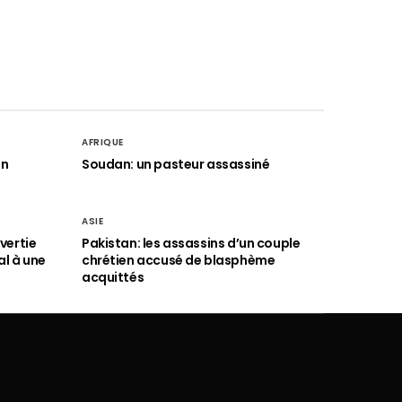
AFRIQUE
an
Soudan: un pasteur assassiné
ASIE
vertie
Pakistan: les assassins d’un couple
al à une
chrétien accusé de blasphème
acquittés