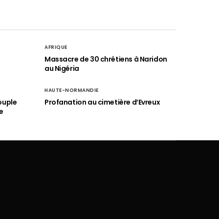
AFRIQUE
é
Massacre de 30 chrétiens à Naridon
au Nigéria
HAUTE-NORMANDIE
ouple
Profanation au cimetière d’Evreux
e