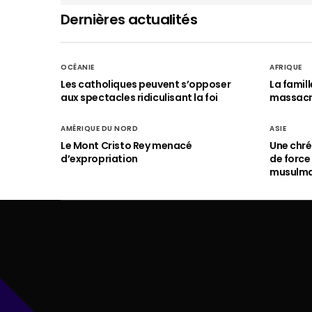
Dernières actualités
OCÉANIE
AFRIQUE
Les catholiques peuvent s’opposer
La famil
aux spectacles ridiculisant la foi
massac
AMÉRIQUE DU NORD
ASIE
Le Mont Cristo Rey menacé
Une chré
d’expropriation
de force
musulm