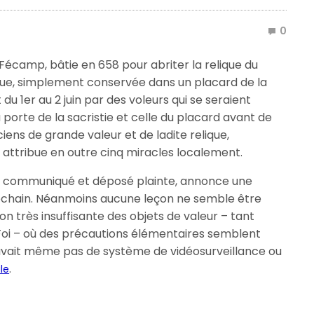
0
 Fécamp, bâtie en 658 pour abriter la relique du
lique, simplement conservée dans un placard de la
t du 1er au 2 juin par des voleurs qui se seraient
a porte de la sacristie et celle du placard avant de
iens de grande valeur et de ladite relique,
on attribue en outre cinq miracles localement.
un communiqué et déposé plainte, annonce une
rochain. Néanmoins aucune leçon ne semble être
n très insuffisante des objets de valeur – tant
 Foi – où des précautions élémentaires semblent
n’avait même pas de système de vidéosurveillance ou
.
le