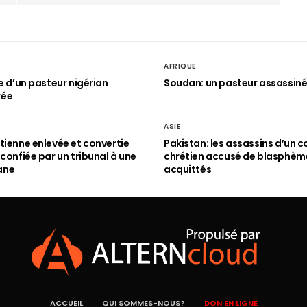
AFRIQUE
le d’un pasteur nigérian
Soudan: un pasteur assassin
rée
ASIE
tienne enlevée et convertie
Pakistan: les assassins d’un c
 confiée par un tribunal à une
chrétien accusé de blasphèm
ane
acquittés
ACCUEIL
QUI SOMMES-NOUS?
DON EN LIGNE