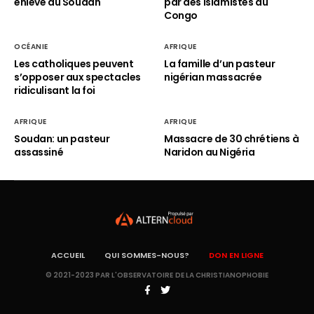
enlevé au Soudan
par des islamistes au
Congo
OCÉANIE
AFRIQUE
Les catholiques peuvent
La famille d’un pasteur
s’opposer aux spectacles
nigérian massacrée
ridiculisant la foi
AFRIQUE
AFRIQUE
Soudan: un pasteur
Massacre de 30 chrétiens à
assassiné
Naridon au Nigéria
ACCUEIL
QUI SOMMES-NOUS?
DON EN LIGNE
© 2021-2023 PAR L'OBSERVATOIRE DE LA CHRISTIANOPHOBIE