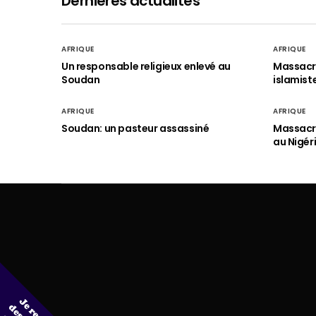
Dernières actualités
AFRIQUE
AFRIQUE
Un responsable religieux enlevé au
Massacre
Soudan
islamist
AFRIQUE
AFRIQUE
Soudan: un pasteur assassiné
Massacre
au Nigér