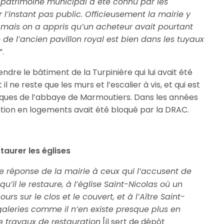
 patrimoine municipal a été connu par les
r l’instant pas public. Officieusement la mairie y
mais on a appris qu’un acheteur avait pourtant
nte de l’ancien pavillon royal est bien dans les tuyaux
“.
endre le bâtiment de la Turpinière qui lui avait été
l ne reste que les murs et l’escalier à vis, et qui est
riques de l’abbaye de Marmoutiers. Dans les années
ation en logements avait été bloqué par la DRAC.
taurer les églises
re réponse de la mairie à ceux qui l’accusent de
u’il le restaure, à l’église Saint-Nicolas où un
rs sur le clos et le couvert, et à l’Aître Saint-
galeries comme il n’en existe presque plus en
e travaux de restauration
[il sert de dépôt