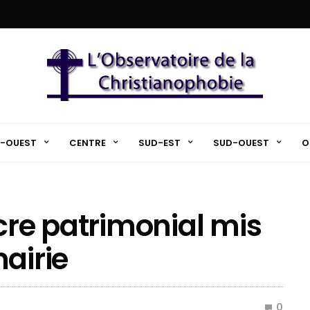
-OUEST
CENTRE
SUD-EST
SUD-OUEST
O
cre patrimonial mis
airie
0