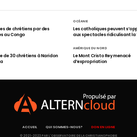
OCÉANIE
s de chrétiens par des
Les catholiques peuvent s’op
es au Congo
aux spectacles ridiculisant la 
AMÉRIQUE DU NORD
 de 30 chrétiens à Naridon
Le Mont Cristo Rey menacé
ia
d’expropriation
ACCUEIL
QUI SOMMES-NOUS?
DON EN LIGNE
© 2021-2023 PAR L'OBSERVATOIRE DE LA CHRISTIANOPHOBIE