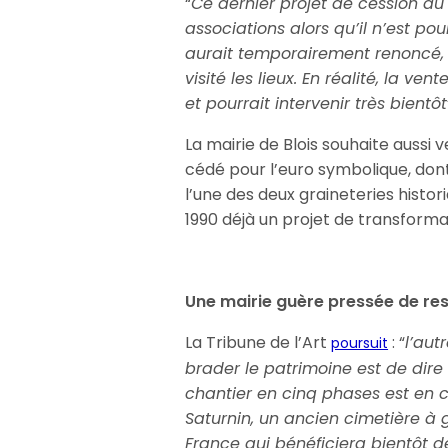
“
Ce dernier projet de cession du
associations alors qu’il n’est pou
aurait temporairement renoncé, 
visité les lieux. En réalité, la ve
et pourrait intervenir très bientôt
La mairie de Blois souhaite aussi v
cédé pour l’euro symbolique, dont i
l’une des deux graineteries histo
1990 déjà un projet de transform
Une mairie guère pressée de res
La Tribune de l’Art
: “
l’aut
poursuit
brader le patrimoine est de dire q
chantier en cinq phases est en cou
Saturnin, un ancien cimetière à 
France qui bénéficiera bientôt d